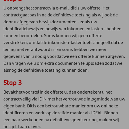
U ontvangt het contract via e-mail, dit is uw offerte. Het
contract gaat pas in na de definitieve toetsing als wij ook de
door u afgegeven bewijsdocumenten - zoals uw
identificatiebewijs en bewijs van inkomen en lasten - hebben
kunnen beoordelen. Soms kunnen wij geen offerte
verstrekken, omdat de inkomsten-lastentoets aangeeft dat de
lening niet verantwoord is. En soms hebben we meer
gegevens van u nodig voordat we een offerte kunnen afgeven.
Dan vragen we u om extra documenten te uploaden zodat we
alsnog de definitieve toetsing kunnen doen.
Stap 3
Bevalt het voorstel in de offerte u, dan ondertekent u het
contract veilig via iDIN met het vertrouwde inlogmiddel van uw
eigen bank. Dit is een betrouwbare manier om uw online te
identificeren en werkt op dezelfde manier als iDEAL. Binnen
een paar werkdagen na definitieve goedkeuring, maken wij
het geld aan u over.