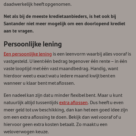
daadwerkelijk heeft opgenomen.
Net als bij de meeste kredietaanbieders, is het ook bij
Santander niet meer mogelijk om een doorlopend krediet
aan te vragen.
Persoonlijke lening
Een persoonlijke lening
is een leenvorm waarbij alles vooraf is
vastgesteld. U leent één bedrag tegenover één rente – in één
vaste looptijd met één vast maandbedrag. Handig, want
hierdoor weet u exact wat u iedere maand kwijt bent en
wanneer u klaar bent met aflossen.
Een nadeel kan zijn dat u minder flexibel bent. Maar u kunt
natuurlijk altijd tussentijds
extra aflossen
. Dus heeft u even
meer geld tot uw beschikking, dan kan het een goed idee zijn
om een extra aflossing te doen. Bekijk dan wel vooraf of u
hiervoor geen extra kosten betaalt. Zo maakt u een
weloverwogen keuze.