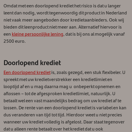
Omdat met een doorlopend krediet het risico is dat u langer
leent dan nodig, wordt tegenwoordig dit product in Nederland
niet vaak meer aangeboden door kredietaanbieders. Ook wij
bieden dit leenproduct niet meer aan. Alternatief hiervoor is
een
kleine persoonlijke lening
, dat is bij ons al mogelijk vanaf
2500 euro.
Doorlopend krediet
Een doorlopend krediet
is, zoals gezegd, een stuk flexibeler. U
spreekt met uw kredietverstrekker een kredietlimiet en
looptijd af en u mag daarna mag u onbeperkt opnemen en
aflossen – tot de afgesproken kredietlimiet, natuurlijk. U
betaalt wel een vast maandelijks bedrag om uw krediet af te
lossen. De rente van een doorlopend krediet is variabel en kan
dus veranderen van tijd tot tijd. Hierdoor weet u niet precies
wanneer uw krediet volledig is afgelost. Daar staat tegenover
dat u alleen rente betaalt over het krediet dat u ook