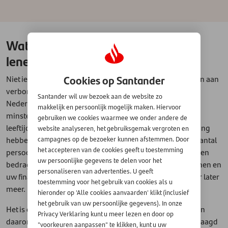
Wat zijn de voorwaarden voor het
lenen van geld?
Cookies op Santander
Niet iedereen kan zomaar geld lenen, er zijn voorwaarden aan
verbonden die belangrijk zijn. U moet bijvoorbeeld in
Santander wil uw bezoek aan de website zo
Nederland wonen, over een vast inkomen beschikken,
makkelijk en persoonlijk mogelijk maken. Hiervoor
minstens achttien jaar zijn, de lening vóór een bepaalde
gebruiken we cookies waarmee we onder andere de
leeftijd af kunnen lossen en een Nederlandse bankrekening
website analyseren, het gebruiksgemak vergroten en
hebben. De kredietverstrekker kijkt daarnaast naar een aantal
campagnes op de bezoeker kunnen afstemmen. Door
het accepteren van de cookies geeft u toestemming
persoonsgebonden factoren die de hoogte van het te lenen
uw persoonlijke gegevens te delen voor het
bedrag mede bepalen, waarvan de hoogte van uw inkomen en
personaliseren van advertenties. U geeft
uw financiële lasten de belangrijkste zijn - maar daarover later
toestemming voor het gebruik van cookies als u
meer.
hieronder op 'Alle cookies aanvaarden' klikt (inclusief
het gebruik van uw persoonlijke gegevens). In onze
Het is ook belangrijk dat u alle gegevens kunt aantonen en
Privacy Verklaring kunt u meer lezen en door op
daarom worden er altijd bewijsdocumenten bij u opgevraagd
"voorkeuren aanpassen" te klikken, kunt u uw