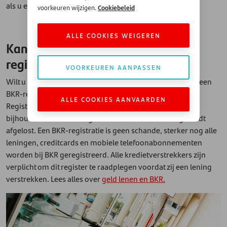
als u een leningaanvraag indient.
Cookiebeleid
voorkeuren wijzigen.
ALLE COOKIES WEIGEREN
Kan ik geld lenen met een BKR-
registratie?
VOORKEUREN AANPASSEN
Wilt u een lening aanvragen? Dan wordt er gecheckt of u een
BKR-registratie heeft. BKR staat voor Bureau Krediet
ALLE COOKIES AANVAARDEN
Registratie: deze instantie is in Nederland belast met het
bijhouden wie een lening heeft – en hoe deze lening wordt
afgelost. Een BKR-registratie is geen schande, sterker nog alle
leningen, creditcards en mobiele telefoonabonnementen
worden bij BKR geregistreerd. Alle kredietverstrekkers zijn
verplicht om dit register te raadplegen voordat zij een lening
verstrekken. Lees alles over
geld lenen en BKR.