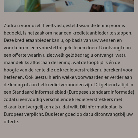
Zodra u voor uzelf heeft vastgesteld waar de lening voor is
bedoeld, is het zaak om naar een kredietaanbieder te stappen.
Deze kredietaanbieder kan u, op basis van uw wensen en
voorkeuren, een voorstel tot geld lenen doen. U ontvangt dan
een offerte waarin u ziet welk geldbedrag u ontvangt, wat u
maandelijks aflost aan de lening, wat de looptijd is én de
hoogte van de rente die de kredietverstrekker u berekent voor
het lenen. Ook leest u hierin welke voorwaarden er verder aan
de lening of aan het krediet verbonden zijn. Dit gebeurt altijd in
een Standaard Informatieblad (Europese standaardinformatie)
zodat u eenvoudig verschillende kredietverstrekkers met
elkaar kunt vergelijken als u dat wilt. Dit informatieblad is
Europees verplicht. Dus let er goed op dat u dit ontvangt bij uw
offerte.