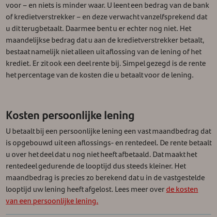
voor – en niets is minder waar. U leent een bedrag van de bank
of kredietverstrekker – en deze verwacht vanzelfsprekend dat
u dit terugbetaalt.
Daarmee bent u er echter nog niet. Het
maandelijkse bedrag dat u aan de kredietverstrekker betaalt,
bestaat namelijk niet alleen uit aflossing van de lening of het
krediet. Er zit ook een deel rente bij. Simpel gezegd is de rente
het percentage van de kosten die u betaalt voor de lening.
Kosten persoonlijke lening
U betaalt bij een persoonlijke lening een vast maandbedrag dat
is opgebouwd uit een aflossings- en rentedeel. De rente betaalt
u over het deel dat u nog niet heeft afbetaald. Dat maakt het
rentedeel gedurende de looptijd dus steeds kleiner. Het
maandbedrag is precies zo berekend dat u in de vastgestelde
looptijd uw lening heeft afgelost. Lees meer over
de kosten
van een persoonlijke lening.