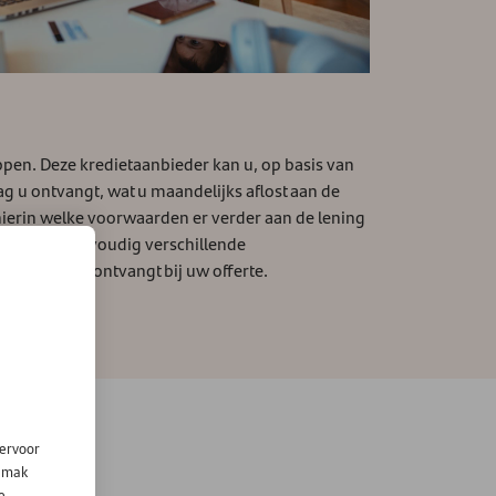
appen. Deze kredietaanbieder kan u, op basis van
g u ontvangt, wat u maandelijks aflost aan de
u hierin welke voorwaarden er verder aan de lening
) zodat u eenvoudig verschillende
 op dat u dit ontvangt bij uw offerte.
iervoor
gemak
e