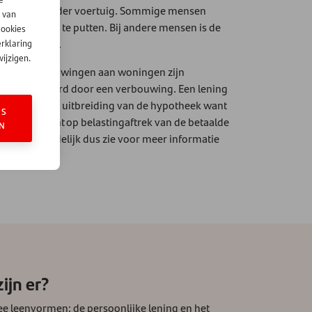
r, camper of ander voertuig. Sommige mensen
 van
dere reserves te putten. Bij andere mensen is de
cookies
suitbreiding.
erklaring
ijzigen.
ovatie. Verbouwingen aan woningen zijn
eer geld waard door een verbouwing. Een lening
 zijn dan een uitbreiding van de hypotheek want
ES
een lening recht op belastingaftrek van de betaalde
N
f verantwoordelijk dus zie voor meer informatie
ijn er?
 leenvormen: de persoonlijke lening en het