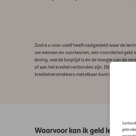
Zodra u voor uzelf heeft vastgesteld waar de leni
uw wensen en voorkeuren, een voorstel tot geld l
lening, wat de looptijd is én de hoogte van de re
of aan het krediet verbonden zijn. Dit gebeurt al
kredietverstrekkers met elkaar kunt vergelijken als
Santand
Waarvoor kan ik geld lenen?
gebruik
vergrot