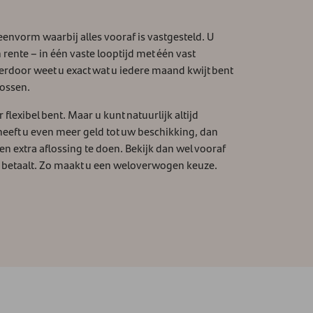
leenvorm waarbij alles vooraf is vastgesteld. U
rente – in één vaste looptijd met één vast
rdoor weet u exact wat u iedere maand kwijt bent
lossen.
 flexibel bent. Maar u kunt natuurlijk altijd
heeft u even meer geld tot uw beschikking, dan
en extra aflossing te doen. Bekijk dan wel vooraf
n betaalt. Zo maakt u een weloverwogen keuze.