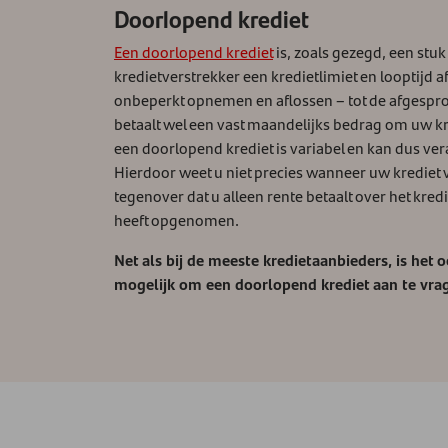
Doorlopend krediet
Een doorlopend krediet
is, zoals gezegd, een stuk
kredietverstrekker een kredietlimiet en looptijd
onbeperkt opnemen en aflossen – tot de afgesprok
betaalt wel een vast maandelijks bedrag om uw kre
een doorlopend krediet is variabel en kan dus veran
Hierdoor weet u niet precies wanneer uw krediet vo
tegenover dat u alleen rente betaalt over het kred
heeft opgenomen.
Net als bij de meeste kredietaanbieders, is het 
mogelijk om een doorlopend krediet aan te vra