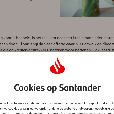
ng voor is bedoeld, is het zaak om naar een kredietaanbieder te st
enen doen. U ontvangt dan een offerte waarin u ziet welk geldbedra
nte die de kredietverstrekker u berekent voor het lenen. Ook leest 
tijd in een Standaard Informatieblad (Europese standaardinformatie
 u dat wilt. Dit informatieblad is Europees verplicht. Dus let er goed
Cookies op Santander
er wil uw bezoek aan de website zo makkelijk en persoonlijk mogelijk maken. H
en we cookies waarmee we onder andere de website analyseren, het gebruiks
en en campagnes op de bezoeker kunnen afstemmen. Door het accepteren van d