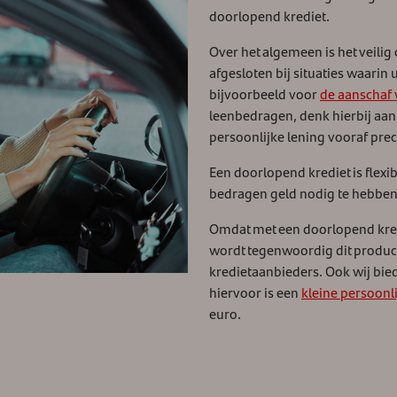
doorlopend krediet.
Over het algemeen is het veilig
afgesloten bij situaties waarin 
bijvoorbeeld voor
de aanschaf 
leenbedragen, denk hierbij aa
persoonlijke lening vooraf prec
Een doorlopend krediet is flexib
bedragen geld nodig te hebben
Omdat met een doorlopend kredie
wordt tegenwoordig dit produc
kredietaanbieders. Ook wij bied
hiervoor is een
kleine persoonli
euro.