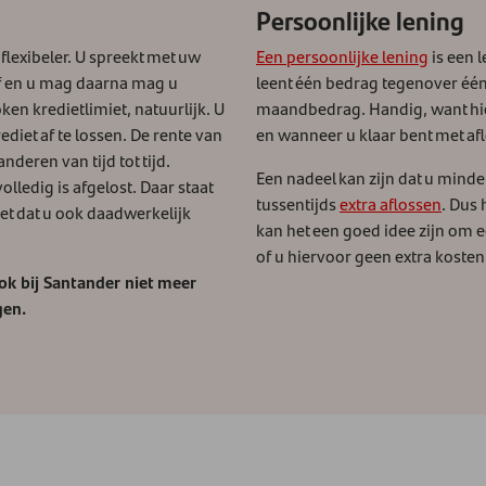
Persoonlijke lening
 flexibeler. U spreekt met uw
Een persoonlijke lening
is een 
 af en u mag daarna mag u
leent één bedrag tegenover één 
en kredietlimiet, natuurlijk. U
maandbedrag. Handig, want hie
diet af te lossen. De rente van
en wanneer u klaar bent met af
deren van tijd tot tijd.
Een nadeel kan zijn dat u minder
lledig is afgelost. Daar staat
tussentijds
extra aflossen
. Dus 
iet dat u ook daadwerkelijk
kan het een goed idee zijn om e
of u hiervoor geen extra koste
ook bij Santander niet meer
gen.