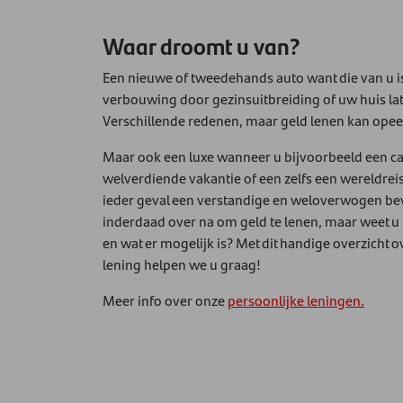
Waar droomt u van?
Een nieuwe of tweedehands auto want die van u i
verbouwing door gezinsuitbreiding of uw huis la
Verschillende redenen, maar geld lenen kan opee
Maar ook een luxe wanneer u bijvoorbeeld een c
welverdiende vakantie of een zelfs een wereldrei
ieder geval een verstandige en weloverwogen bew
inderdaad over na om geld te lenen, maar weet u n
en wat er mogelijk is? Met dit handige overzicht 
lening helpen we u graag!
Meer info over onze
persoonlijke leningen.