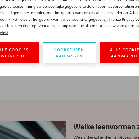
uiteen. Een veelgenoemde reden is de aanschaf van een auto, moto
 geeft u toestemming uw persoonlijke gegevens te delen voor het personaliseren
jke lening af te sluiten. Zo hoeven ze niet uit hun spaargeld of an
ties. U geeft toestemming voor het gebruik van cookies als u hieronder op 'Alle 
ld door een plotselinge verandering van werklocatie of door gezin
en' klikt (inclusief het gebruik van uw persoonlijke gegevens). In onze Privacy V
eer lezen en door op "voorkeuren aanpassen" te klikken, kunt u uw voorkeuren w
gen van een lening of krediet is een geplande verbouwing of ren
eleid
ert in de waarde van uw huis want doorgaans wordt een woning m
 kan een goede oplossing zijn. Soms kan het zelfs aantrekkelijker
LLE COOKIES
VOORKEUREN
ALLE COOKI
fs notariskosten kijken. Overigens heeft u ook bij het afsluiten van 
WEIGEREN
AANPASSEN
AANVAARDE
n renovatie gebruikt. Bewaar de bonnetjes dus! U bent hiervoor zel
Welke leenvormen z
We onderscheiden grofweg twee