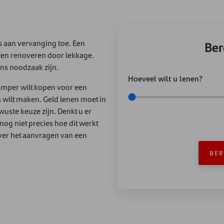
s aan vervanging toe. Een
Ber
ten renoveren door lekkage.
ns noodzaak zijn.
Hoeveel wilt u lenen?
amper wilt kopen voor een
s wilt maken. Geld lenen moet in
uste keuze zijn. Denkt u er
og niet precies hoe dit werkt
over het aanvragen van een
BER