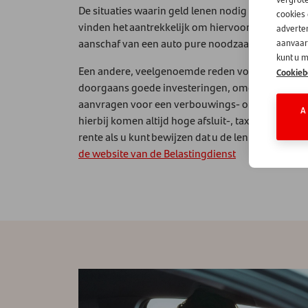
De situaties waarin geld lenen nodig is, lopen 
cookies
vinden het aantrekkelijk om hiervoor een persoonli
adverten
aanschaf van een auto pure noodzaak, bijvoorbee
aanvaard
kunt u m
Een andere, veelgenoemde reden voor het aanvra
Cookieb
doorgaans goede investeringen, omdat u investe
aanvragen voor een verbouwings- of renovatiedoel
A
hierbij komen altijd hoge afsluit-, taxatie- en zel
rente als u kunt bewijzen dat u de lening voor ee
de website van de Belastingdienst