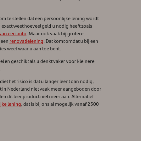
 om te stellen dat een persoonlijke lening wordt
u exact weet hoeveel geld u nodig heeft zoals
van een auto
. Maar ook vaak bij grotere
n een
renovatielening
. Dat komt omdat u bij een
ies weet waar u aan toe bent.
el en geschikt als u denkt vaker voor kleinere
.
t het risico is dat u langer leent dan nodig,
t in Nederland niet vaak meer aangeboden door
en dit leenproduct niet meer aan. Alternatief
jke lening
, dat is bij ons al mogelijk vanaf 2500