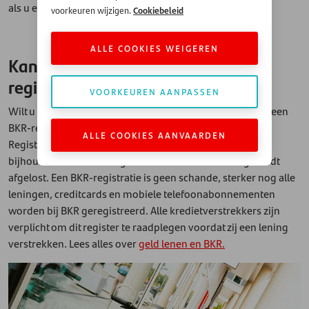
als u een leningaanvraag indient.
Cookiebeleid
voorkeuren wijzigen.
ALLE COOKIES WEIGEREN
Kan ik geld lenen met een BKR-
registratie?
VOORKEUREN AANPASSEN
Wilt u een lening aanvragen? Dan wordt er gecheckt of u een
BKR-registratie heeft. BKR staat voor Bureau Krediet
ALLE COOKIES AANVAARDEN
Registratie: deze instantie is in Nederland belast met het
bijhouden wie een lening heeft – en hoe deze lening wordt
afgelost. Een BKR-registratie is geen schande, sterker nog alle
leningen, creditcards en mobiele telefoonabonnementen
worden bij BKR geregistreerd. Alle kredietverstrekkers zijn
verplicht om dit register te raadplegen voordat zij een lening
verstrekken. Lees alles over
geld lenen en BKR.