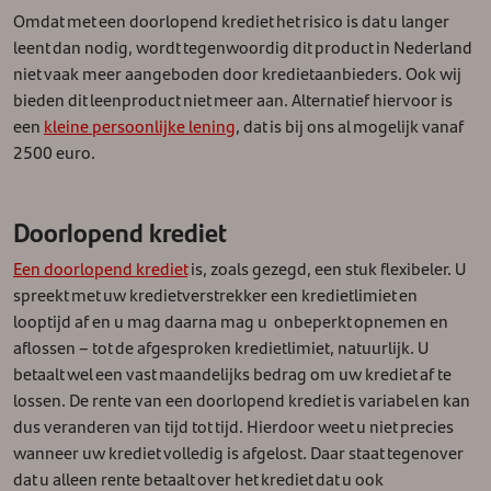
Omdat met een doorlopend krediet het risico is dat u langer
leent dan nodig, wordt tegenwoordig dit product in Nederland
niet vaak meer aangeboden door kredietaanbieders. Ook wij
bieden dit leenproduct niet meer aan. Alternatief hiervoor is
een
kleine persoonlijke lening
, dat is bij ons al mogelijk vanaf
2500 euro.
Doorlopend krediet
Een doorlopend krediet
is, zoals gezegd, een stuk flexibeler. U
spreekt met uw kredietverstrekker een kredietlimiet en
looptijd af en u mag daarna mag u onbeperkt opnemen en
aflossen – tot de afgesproken kredietlimiet, natuurlijk. U
betaalt wel een vast maandelijks bedrag om uw krediet af te
lossen. De rente van een doorlopend krediet is variabel en kan
dus veranderen van tijd tot tijd. Hierdoor weet u niet precies
wanneer uw krediet volledig is afgelost. Daar staat tegenover
dat u alleen rente betaalt over het krediet dat u ook