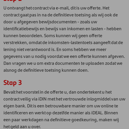
U ontvangt het contract via e-mail, dit is uw offerte. Het
contract gaat pas in na de definitieve toetsing als wij ook de
door u afgegeven bewijsdocumenten - zoals uw
identificatiebewijs en bewijs van inkomen en lasten - hebben
kunnen beoordelen. Soms kunnen wij geen offerte
verstrekken, omdat de inkomsten-lastentoets aangeeft dat de
lening niet verantwoord is. En soms hebben we meer
gegevens van u nodig voordat we een offerte kunnen afgeven.
Dan vragen we u om extra documenten te uploaden zodat we
alsnog de definitieve toetsing kunnen doen.
Stap 3
Bevalt het voorstel in de offerte u, dan ondertekent u het
contract veilig via iDIN met het vertrouwde inlogmiddel van uw
eigen bank. Dit is een betrouwbare manier om uw online te
identificeren en werkt op dezelfde manier als iDEAL. Binnen
een paar werkdagen na definitieve goedkeuring, maken wij
het geld aan u over.