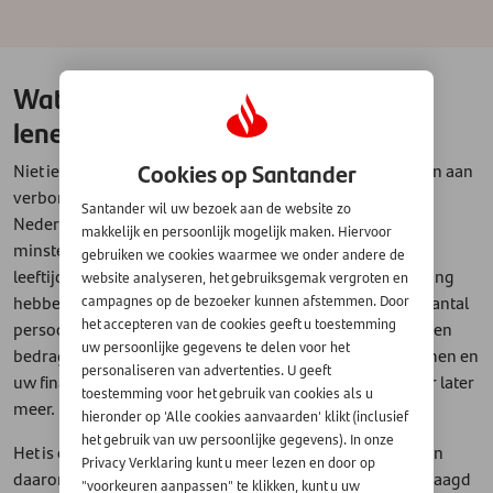
Wat zijn de voorwaarden voor het
lenen van geld?
Cookies op Santander
Niet iedereen kan zomaar geld lenen, er zijn voorwaarden aan
verbonden die belangrijk zijn. U moet bijvoorbeeld in
Santander wil uw bezoek aan de website zo
Nederland wonen, over een vast inkomen beschikken,
makkelijk en persoonlijk mogelijk maken. Hiervoor
minstens achttien jaar zijn, de lening vóór een bepaalde
gebruiken we cookies waarmee we onder andere de
leeftijd af kunnen lossen en een Nederlandse bankrekening
website analyseren, het gebruiksgemak vergroten en
hebben. De kredietverstrekker kijkt daarnaast naar een aantal
campagnes op de bezoeker kunnen afstemmen. Door
het accepteren van de cookies geeft u toestemming
persoonsgebonden factoren die de hoogte van het te lenen
uw persoonlijke gegevens te delen voor het
bedrag mede bepalen, waarvan de hoogte van uw inkomen en
personaliseren van advertenties. U geeft
uw financiële lasten de belangrijkste zijn - maar daarover later
toestemming voor het gebruik van cookies als u
meer.
hieronder op 'Alle cookies aanvaarden' klikt (inclusief
het gebruik van uw persoonlijke gegevens). In onze
Het is ook belangrijk dat u alle gegevens kunt aantonen en
Privacy Verklaring kunt u meer lezen en door op
daarom worden er altijd bewijsdocumenten bij u opgevraagd
"voorkeuren aanpassen" te klikken, kunt u uw