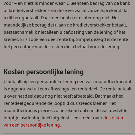
voor – en niets is minder waar. U leent een bedrag van de bank
of kredietverstrekker – en deze verwacht vanzelfsprekend dat
u dit terugbetaalt.
Daarmee bent u er echter nog niet. Het
maandelijkse bedrag dat u aan de kredietverstrekker betaalt,
bestaat namelijk niet alleen uit aflossing van de lening of het
krediet. Er zit ook een deel rente bij. Simpel gezegd is de rente
het percentage van de kosten die u betaalt voor de lening.
Kosten persoonlijke lening
U betaalt bij een persoonlijke lening een vast maandbedrag dat
is opgebouwd uit een aflossings- en rentedeel. De rente betaalt
u over het deel dat u nog niet heeft afbetaald. Dat maakt het
rentedeel gedurende de looptijd dus steeds kleiner. Het
maandbedrag is precies zo berekend dat u in de vastgestelde
looptijd uw lening heeft afgelost. Lees meer over
de kosten
van een persoonlijke lening.