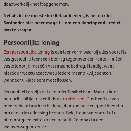
daadwerkelijk heeft opgenomen.
Net als bij de meeste kredietaanbieders, is het ook bij
Santander niet meer mogelijk om een doorlopend krediet
aan te vragen.
Persoonlijke lening
Een persoonlijke lening
is een leenvorm waarbij alles vooraf is
vastgesteld. U leent één bedrag tegenover één rente – in één
vaste looptijd met één vast maandbedrag. Handig, want
hierdoor weet u exact wat u iedere maand kwijt bent en
wanneer u klaar bent met aflossen.
Een nadeel kan zijn dat u minder flexibel bent. Maar u kunt
natuurlijk altijd tussentijds
extra aflossen
. Dus heeft u even
meer geld tot uw beschikking, dan kan het een goed idee zijn
om een extra aflossing te doen. Bekijk dan wel vooraf of u
hiervoor geen extra kosten betaalt. Zo maakt u een
weloverwogen keuze.