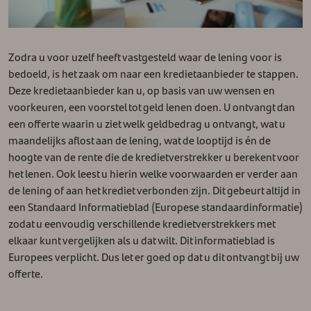
Zodra u voor uzelf heeft vastgesteld waar de lening voor is
bedoeld, is het zaak om naar een kredietaanbieder te stappen.
Deze kredietaanbieder kan u, op basis van uw wensen en
voorkeuren, een voorstel tot geld lenen doen. U ontvangt dan
een offerte waarin u ziet welk geldbedrag u ontvangt, wat u
maandelijks aflost aan de lening, wat de looptijd is én de
hoogte van de rente die de kredietverstrekker u berekent voor
het lenen. Ook leest u hierin welke voorwaarden er verder aan
de lening of aan het krediet verbonden zijn. Dit gebeurt altijd in
een Standaard Informatieblad (Europese standaardinformatie)
zodat u eenvoudig verschillende kredietverstrekkers met
elkaar kunt vergelijken als u dat wilt. Dit informatieblad is
Europees verplicht. Dus let er goed op dat u dit ontvangt bij uw
offerte.