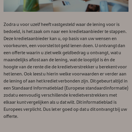
Zodra u voor uzelf heeft vastgesteld waar de lening voor is
bedoeld, is het zaak om naar een kredietaanbieder te stappen.
Deze kredietaanbieder kan u, op basis van uw wensen en
voorkeuren, een voorstel tot geld lenen doen. U ontvangt dan
een offerte waarin u ziet welk geldbedrag u ontvangt, wat u
maandelijks aflost aan de lening, wat de looptijd is én de
hoogte van de rente die de kredietverstrekker u berekent voor
het lenen. Ook leest u hierin welke voorwaarden er verder aan
de lening of aan het krediet verbonden zijn. Dit gebeurt altijd in
een Standaard Informatieblad (Europese standaardinformatie)
zodat u eenvoudig verschillende kredietverstrekkers met
elkaar kunt vergelijken als u dat wilt. Dit informatieblad is
Europees verplicht. Dus let er goed op dat u dit ontvangt bij uw
offerte.