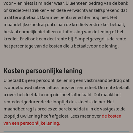
voor – en niets is minder waar. U leent een bedrag van de bank
of kredietverstrekker – en deze verwacht vanzelfsprekend dat
u dit terugbetaalt.
Daarmee bent u er echter nog niet. Het
maandelijkse bedrag dat u aan de kredietverstrekker betaalt,
bestaat namelijk niet alleen uit aflossing van de lening of het
krediet. Er zit ook een deel rente bij. Simpel gezegd is de rente
het percentage van de kosten die u betaalt voor de lening.
Kosten persoonlijke lening
U betaalt bij een persoonlijke lening een vast maandbedrag dat
is opgebouwd uit een aflossings- en rentedeel. De rente betaalt
u over het deel dat u nog niet heeft afbetaald. Dat maakt het
rentedeel gedurende de looptijd dus steeds kleiner. Het
maandbedrag is precies zo berekend dat u in de vastgestelde
looptijd uw lening heeft afgelost. Lees meer over
de kosten
van een persoonlijke lening.