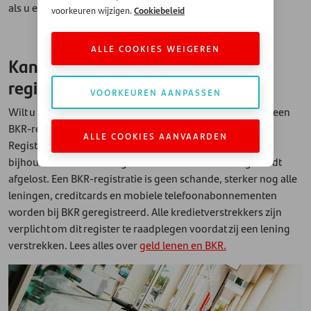
als u een leningaanvraag indient.
Cookiebeleid
voorkeuren wijzigen.
ALLE COOKIES WEIGEREN
Kan ik geld lenen met een BKR-
registratie?
VOORKEUREN AANPASSEN
Wilt u een lening aanvragen? Dan wordt er gecheckt of u een
BKR-registratie heeft. BKR staat voor Bureau Krediet
ALLE COOKIES AANVAARDEN
Registratie: deze instantie is in Nederland belast met het
bijhouden wie een lening heeft – en hoe deze lening wordt
afgelost. Een BKR-registratie is geen schande, sterker nog alle
leningen, creditcards en mobiele telefoonabonnementen
worden bij BKR geregistreerd. Alle kredietverstrekkers zijn
verplicht om dit register te raadplegen voordat zij een lening
verstrekken. Lees alles over
geld lenen en BKR.