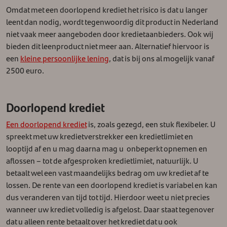
Omdat met een doorlopend krediet het risico is dat u langer
leent dan nodig, wordt tegenwoordig dit product in Nederland
niet vaak meer aangeboden door kredietaanbieders. Ook wij
bieden dit leenproduct niet meer aan. Alternatief hiervoor is
een
kleine persoonlijke lening
, dat is bij ons al mogelijk vanaf
2500 euro.
Doorlopend krediet
Een doorlopend krediet
is, zoals gezegd, een stuk flexibeler. U
spreekt met uw kredietverstrekker een kredietlimiet en
looptijd af en u mag daarna mag u onbeperkt opnemen en
aflossen – tot de afgesproken kredietlimiet, natuurlijk. U
betaalt wel een vast maandelijks bedrag om uw krediet af te
lossen. De rente van een doorlopend krediet is variabel en kan
dus veranderen van tijd tot tijd. Hierdoor weet u niet precies
wanneer uw krediet volledig is afgelost. Daar staat tegenover
dat u alleen rente betaalt over het krediet dat u ook