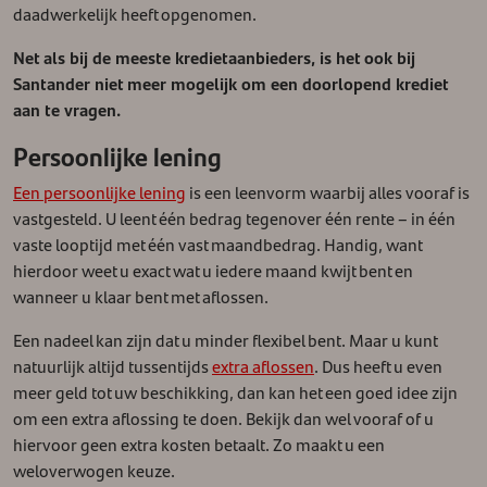
daadwerkelijk heeft opgenomen.
Net als bij de meeste kredietaanbieders, is het ook bij
Santander niet meer mogelijk om een doorlopend krediet
aan te vragen.
Persoonlijke lening
Een persoonlijke lening
is een leenvorm waarbij alles vooraf is
vastgesteld. U leent één bedrag tegenover één rente – in één
vaste looptijd met één vast maandbedrag. Handig, want
hierdoor weet u exact wat u iedere maand kwijt bent en
wanneer u klaar bent met aflossen.
Een nadeel kan zijn dat u minder flexibel bent. Maar u kunt
natuurlijk altijd tussentijds
extra aflossen
. Dus heeft u even
meer geld tot uw beschikking, dan kan het een goed idee zijn
om een extra aflossing te doen. Bekijk dan wel vooraf of u
hiervoor geen extra kosten betaalt. Zo maakt u een
weloverwogen keuze.