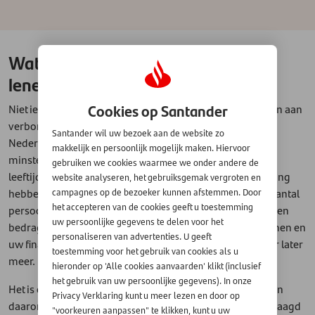
Wat zijn de voorwaarden voor het
lenen van geld?
Cookies op Santander
Niet iedereen kan zomaar geld lenen, er zijn voorwaarden aan
verbonden die belangrijk zijn. U moet bijvoorbeeld in
Santander wil uw bezoek aan de website zo
Nederland wonen, over een vast inkomen beschikken,
makkelijk en persoonlijk mogelijk maken. Hiervoor
minstens achttien jaar zijn, de lening vóór een bepaalde
gebruiken we cookies waarmee we onder andere de
leeftijd af kunnen lossen en een Nederlandse bankrekening
website analyseren, het gebruiksgemak vergroten en
hebben. De kredietverstrekker kijkt daarnaast naar een aantal
campagnes op de bezoeker kunnen afstemmen. Door
het accepteren van de cookies geeft u toestemming
persoonsgebonden factoren die de hoogte van het te lenen
uw persoonlijke gegevens te delen voor het
bedrag mede bepalen, waarvan de hoogte van uw inkomen en
personaliseren van advertenties. U geeft
uw financiële lasten de belangrijkste zijn - maar daarover later
toestemming voor het gebruik van cookies als u
meer.
hieronder op 'Alle cookies aanvaarden' klikt (inclusief
het gebruik van uw persoonlijke gegevens). In onze
Het is ook belangrijk dat u alle gegevens kunt aantonen en
Privacy Verklaring kunt u meer lezen en door op
daarom worden er altijd bewijsdocumenten bij u opgevraagd
"voorkeuren aanpassen" te klikken, kunt u uw