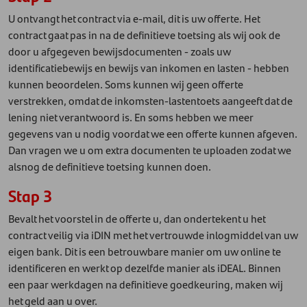
U ontvangt het contract via e-mail, dit is uw offerte. Het
contract gaat pas in na de definitieve toetsing als wij ook de
door u afgegeven bewijsdocumenten - zoals uw
identificatiebewijs en bewijs van inkomen en lasten - hebben
kunnen beoordelen. Soms kunnen wij geen offerte
verstrekken, omdat de inkomsten-lastentoets aangeeft dat de
lening niet verantwoord is. En soms hebben we meer
gegevens van u nodig voordat we een offerte kunnen afgeven.
Dan vragen we u om extra documenten te uploaden zodat we
alsnog de definitieve toetsing kunnen doen.
Stap 3
Bevalt het voorstel in de offerte u, dan ondertekent u het
contract veilig via iDIN met het vertrouwde inlogmiddel van uw
eigen bank. Dit is een betrouwbare manier om uw online te
identificeren en werkt op dezelfde manier als iDEAL. Binnen
een paar werkdagen na definitieve goedkeuring, maken wij
het geld aan u over.