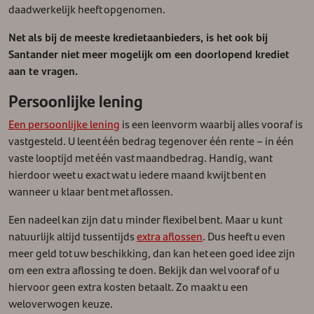
daadwerkelijk heeft opgenomen.
Net als bij de meeste kredietaanbieders, is het ook bij
Santander niet meer mogelijk om een doorlopend krediet
aan te vragen.
Persoonlijke lening
Een persoonlijke lening
is een leenvorm waarbij alles vooraf is
vastgesteld. U leent één bedrag tegenover één rente – in één
vaste looptijd met één vast maandbedrag. Handig, want
hierdoor weet u exact wat u iedere maand kwijt bent en
wanneer u klaar bent met aflossen.
Een nadeel kan zijn dat u minder flexibel bent. Maar u kunt
natuurlijk altijd tussentijds
extra aflossen
. Dus heeft u even
meer geld tot uw beschikking, dan kan het een goed idee zijn
om een extra aflossing te doen. Bekijk dan wel vooraf of u
hiervoor geen extra kosten betaalt. Zo maakt u een
weloverwogen keuze.