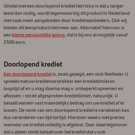
Omdat met een doorlopend krediet het risico is dat u langer
leent dan nodig, wordt tegenwoordig dit product in Nederland
niet vaak meer aangeboden door kredietaanbieders. Ook wij
bieden dit leenproduct niet meer aan. Alternatief hiervoor is
een
kleine persoonlijke lening
, dat is bij ons al mogelijk vanaf
2500 euro.
Doorlopend krediet
Een doorlopend krediet
is, zoals gezegd, een stuk flexibeler. U
spreekt met uw kredietverstrekker een kredietlimiet en
looptijd af en u mag daarna mag u onbeperkt opnemen en
aflossen – tot de afgesproken kredietlimiet, natuurlijk. U
betaalt wel een vast maandelijks bedrag om uw krediet af te
lossen. De rente van een doorlopend krediet is variabel en kan
dus veranderen van tijd tot tijd. Hierdoor weet u niet precies
wanneer uw krediet volledig is afgelost. Daar staat tegenover
dat u alleen rente betaalt over het krediet dat u ook