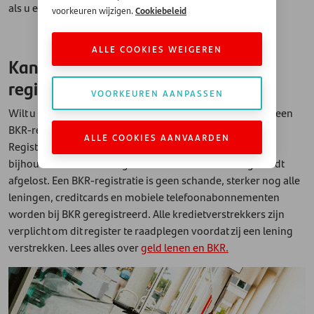
als u een leningaanvraag indient.
Cookiebeleid
voorkeuren wijzigen.
ALLE COOKIES WEIGEREN
Kan ik geld lenen met een BKR-
registratie?
VOORKEUREN AANPASSEN
Wilt u een lening aanvragen? Dan wordt er gecheckt of u een
BKR-registratie heeft. BKR staat voor Bureau Krediet
ALLE COOKIES AANVAARDEN
Registratie: deze instantie is in Nederland belast met het
bijhouden wie een lening heeft – en hoe deze lening wordt
afgelost. Een BKR-registratie is geen schande, sterker nog alle
leningen, creditcards en mobiele telefoonabonnementen
worden bij BKR geregistreerd. Alle kredietverstrekkers zijn
verplicht om dit register te raadplegen voordat zij een lening
verstrekken. Lees alles over
geld lenen en BKR.