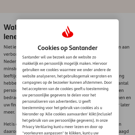
Wat zijn de voorwaarden voor het
lenen van geld?
Cookies op Santander
Niet iedereen kan zomaar geld lenen, er zijn voorwaarden aan
verbonden die belangrijk zijn. U moet bijvoorbeeld in
Santander wil uw bezoek aan de website zo
Nederland wonen, over een vast inkomen beschikken,
makkelijk en persoonlijk mogelijk maken. Hiervoor
minstens achttien jaar zijn, de lening vóór een bepaalde
gebruiken we cookies waarmee we onder andere de
leeftijd af kunnen lossen en een Nederlandse bankrekening
website analyseren, het gebruiksgemak vergroten en
hebben. De kredietverstrekker kijkt daarnaast naar een aantal
campagnes op de bezoeker kunnen afstemmen. Door
het accepteren van de cookies geeft u toestemming
persoonsgebonden factoren die de hoogte van het te lenen
uw persoonlijke gegevens te delen voor het
bedrag mede bepalen, waarvan de hoogte van uw inkomen en
personaliseren van advertenties. U geeft
uw financiële lasten de belangrijkste zijn - maar daarover later
toestemming voor het gebruik van cookies als u
meer.
hieronder op 'Alle cookies aanvaarden' klikt (inclusief
het gebruik van uw persoonlijke gegevens). In onze
Het is ook belangrijk dat u alle gegevens kunt aantonen en
Privacy Verklaring kunt u meer lezen en door op
daarom worden er altijd bewijsdocumenten bij u opgevraagd
"voorkeuren aanpassen" te klikken, kunt u uw