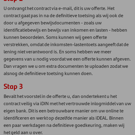
U ontvangt het contract via e-mail, dit is uw offerte. Het
contract gaat pas in na de definitieve toetsing als wij ook de
door u afgegeven bewijsdocumenten - zoals uw
identificatiebewijs en bewijs van inkomen en lasten - hebben
kunnen beoordelen. Soms kunnen wij geen offerte
verstrekken, omdat de inkomsten-lastentoets aangeeft dat de
lening niet verantwoord is. En soms hebben we meer
gegevens van u nodig voordat we een offerte kunnen afgeven.
Dan vragen we u om extra documenten te uploaden zodat we
alsnog de definitieve toetsing kunnen doen.
Stap 3
Bevalt het voorstel in de offerte u, dan ondertekent u het
contract veilig via iDIN met het vertrouwde inlogmiddel van uw
eigen bank. Dit is een betrouwbare manier om uw online te
identificeren en werkt op dezelfde manier als iDEAL. Binnen
een paar werkdagen na definitieve goedkeuring, maken wij
het geld aan u over.