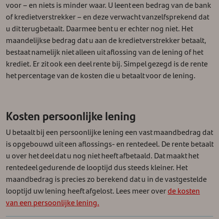
voor – en niets is minder waar. U leent een bedrag van de bank
of kredietverstrekker – en deze verwacht vanzelfsprekend dat
u dit terugbetaalt.
Daarmee bent u er echter nog niet. Het
maandelijkse bedrag dat u aan de kredietverstrekker betaalt,
bestaat namelijk niet alleen uit aflossing van de lening of het
krediet. Er zit ook een deel rente bij. Simpel gezegd is de rente
het percentage van de kosten die u betaalt voor de lening.
Kosten persoonlijke lening
U betaalt bij een persoonlijke lening een vast maandbedrag dat
is opgebouwd uit een aflossings- en rentedeel. De rente betaalt
u over het deel dat u nog niet heeft afbetaald. Dat maakt het
rentedeel gedurende de looptijd dus steeds kleiner. Het
maandbedrag is precies zo berekend dat u in de vastgestelde
looptijd uw lening heeft afgelost. Lees meer over
de kosten
van een persoonlijke lening.