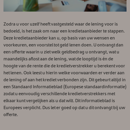
Zodra u voor uzelf heeft vastgesteld waar de lening voor is
bedoeld, is het zaak om naar een kredietaanbieder te stappen.
Deze kredietaanbieder kan u, op basis van uw wensen en
voorkeuren, een voorstel tot geld lenen doen. U ontvangt dan
een offerte waarin u ziet welk geldbedrag u ontvangt, wat u
maandelijks aflost aan de lening, wat de looptijd is én de
hoogte van de rente die de kredietverstrekker u berekent voor
het lenen. Ook leest u hierin welke voorwaarden er verder aan
de lening of aan het krediet verbonden zijn. Dit gebeurt altijd in
een Standaard Informatieblad (Europese standaardinformatie)
zodat u eenvoudig verschillende kredietverstrekkers met
elkaar kunt vergelijken als u dat wilt. Dit informatieblad is
Europees verplicht. Dus let er goed op dat u dit ontvangt bij uw
offerte.