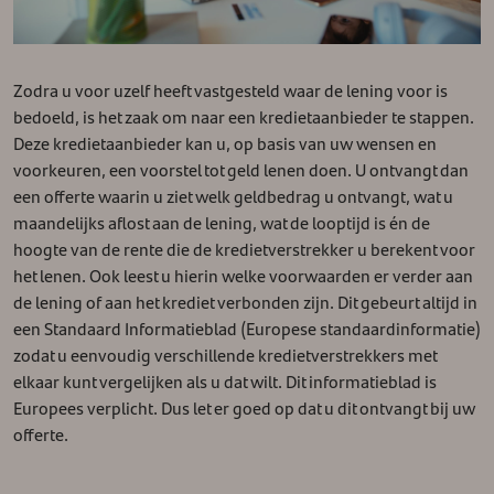
Zodra u voor uzelf heeft vastgesteld waar de lening voor is
bedoeld, is het zaak om naar een kredietaanbieder te stappen.
Deze kredietaanbieder kan u, op basis van uw wensen en
voorkeuren, een voorstel tot geld lenen doen. U ontvangt dan
een offerte waarin u ziet welk geldbedrag u ontvangt, wat u
maandelijks aflost aan de lening, wat de looptijd is én de
hoogte van de rente die de kredietverstrekker u berekent voor
het lenen. Ook leest u hierin welke voorwaarden er verder aan
de lening of aan het krediet verbonden zijn. Dit gebeurt altijd in
een Standaard Informatieblad (Europese standaardinformatie)
zodat u eenvoudig verschillende kredietverstrekkers met
elkaar kunt vergelijken als u dat wilt. Dit informatieblad is
Europees verplicht. Dus let er goed op dat u dit ontvangt bij uw
offerte.