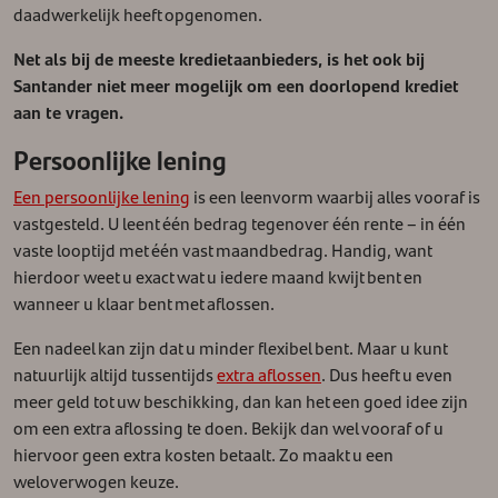
daadwerkelijk heeft opgenomen.
Net als bij de meeste kredietaanbieders, is het ook bij
Santander niet meer mogelijk om een doorlopend krediet
aan te vragen.
Persoonlijke lening
Een persoonlijke lening
is een leenvorm waarbij alles vooraf is
vastgesteld. U leent één bedrag tegenover één rente – in één
vaste looptijd met één vast maandbedrag. Handig, want
hierdoor weet u exact wat u iedere maand kwijt bent en
wanneer u klaar bent met aflossen.
Een nadeel kan zijn dat u minder flexibel bent. Maar u kunt
natuurlijk altijd tussentijds
extra aflossen
. Dus heeft u even
meer geld tot uw beschikking, dan kan het een goed idee zijn
om een extra aflossing te doen. Bekijk dan wel vooraf of u
hiervoor geen extra kosten betaalt. Zo maakt u een
weloverwogen keuze.