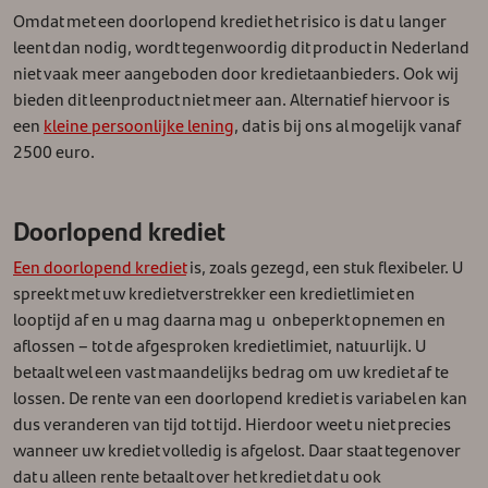
Omdat met een doorlopend krediet het risico is dat u langer
leent dan nodig, wordt tegenwoordig dit product in Nederland
niet vaak meer aangeboden door kredietaanbieders. Ook wij
bieden dit leenproduct niet meer aan. Alternatief hiervoor is
een
kleine persoonlijke lening
, dat is bij ons al mogelijk vanaf
2500 euro.
Doorlopend krediet
Een doorlopend krediet
is, zoals gezegd, een stuk flexibeler. U
spreekt met uw kredietverstrekker een kredietlimiet en
looptijd af en u mag daarna mag u onbeperkt opnemen en
aflossen – tot de afgesproken kredietlimiet, natuurlijk. U
betaalt wel een vast maandelijks bedrag om uw krediet af te
lossen. De rente van een doorlopend krediet is variabel en kan
dus veranderen van tijd tot tijd. Hierdoor weet u niet precies
wanneer uw krediet volledig is afgelost. Daar staat tegenover
dat u alleen rente betaalt over het krediet dat u ook