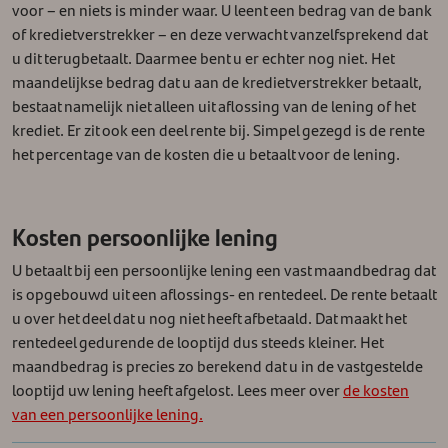
voor – en niets is minder waar. U leent een bedrag van de bank
of kredietverstrekker – en deze verwacht vanzelfsprekend dat
u dit terugbetaalt.
Daarmee bent u er echter nog niet. Het
maandelijkse bedrag dat u aan de kredietverstrekker betaalt,
bestaat namelijk niet alleen uit aflossing van de lening of het
krediet. Er zit ook een deel rente bij. Simpel gezegd is de rente
het percentage van de kosten die u betaalt voor de lening.
Kosten persoonlijke lening
U betaalt bij een persoonlijke lening een vast maandbedrag dat
is opgebouwd uit een aflossings- en rentedeel. De rente betaalt
u over het deel dat u nog niet heeft afbetaald. Dat maakt het
rentedeel gedurende de looptijd dus steeds kleiner. Het
maandbedrag is precies zo berekend dat u in de vastgestelde
looptijd uw lening heeft afgelost. Lees meer over
de kosten
van een persoonlijke lening.