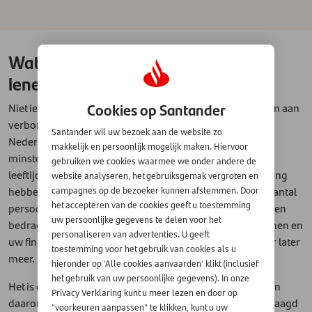
Wat zijn de voorwaarden voor het
lenen van geld?
Cookies op Santander
Niet iedereen kan zomaar geld lenen, er zijn voorwaarden aan
verbonden die belangrijk zijn. U moet bijvoorbeeld in
Santander wil uw bezoek aan de website zo
Nederland wonen, over een vast inkomen beschikken,
makkelijk en persoonlijk mogelijk maken. Hiervoor
minstens achttien jaar zijn, de lening vóór een bepaalde
gebruiken we cookies waarmee we onder andere de
leeftijd af kunnen lossen en een Nederlandse bankrekening
website analyseren, het gebruiksgemak vergroten en
hebben. De kredietverstrekker kijkt daarnaast naar een aantal
campagnes op de bezoeker kunnen afstemmen. Door
het accepteren van de cookies geeft u toestemming
persoonsgebonden factoren die de hoogte van het te lenen
uw persoonlijke gegevens te delen voor het
bedrag mede bepalen, waarvan de hoogte van uw inkomen en
personaliseren van advertenties. U geeft
uw financiële lasten de belangrijkste zijn - maar daarover later
toestemming voor het gebruik van cookies als u
meer.
hieronder op 'Alle cookies aanvaarden' klikt (inclusief
het gebruik van uw persoonlijke gegevens). In onze
Het is ook belangrijk dat u alle gegevens kunt aantonen en
Privacy Verklaring kunt u meer lezen en door op
daarom worden er altijd bewijsdocumenten bij u opgevraagd
"voorkeuren aanpassen" te klikken, kunt u uw