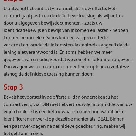
U ontvangt het contract via e-mail, dit is uw offerte. Het
contract gaat pas in na de definitieve toetsing als wij ook de
door u afgegeven bewijsdocumenten - zoals uw
identificatiebewijs en bewijs van inkomen en lasten - hebben
kunnen beoordelen. Soms kunnen wij geen offerte
verstrekken, omdat de inkomsten-lastentoets aangeeft dat de
lening niet verantwoord is. En soms hebben we meer
gegevens van u nodig voordat we een offerte kunnen afgeven.
Dan vragen we u om extra documenten te uploaden zodat we
alsnog de definitieve toetsing kunnen doen.
Stap 3
Bevalt het voorstel in de offerte u, dan ondertekent u het
contract veilig via iDIN met het vertrouwde inlogmiddel van uw
eigen bank. Dit is een betrouwbare manier om uw online te
identificeren en werkt op dezelfde manier als iDEAL. Binnen
een paar werkdagen na definitieve goedkeuring, maken wij
het geld aan u over.