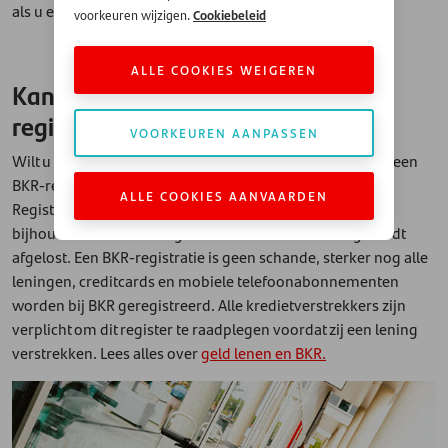
als u een leningaanvraag indient.
Cookiebeleid
voorkeuren wijzigen.
ALLE COOKIES WEIGEREN
Kan ik geld lenen met een BKR-
registratie?
VOORKEUREN AANPASSEN
Wilt u een lening aanvragen? Dan wordt er gecheckt of u een
BKR-registratie heeft. BKR staat voor Bureau Krediet
ALLE COOKIES AANVAARDEN
Registratie: deze instantie is in Nederland belast met het
bijhouden wie een lening heeft – en hoe deze lening wordt
afgelost. Een BKR-registratie is geen schande, sterker nog alle
leningen, creditcards en mobiele telefoonabonnementen
worden bij BKR geregistreerd. Alle kredietverstrekkers zijn
verplicht om dit register te raadplegen voordat zij een lening
verstrekken. Lees alles over
geld lenen en BKR.