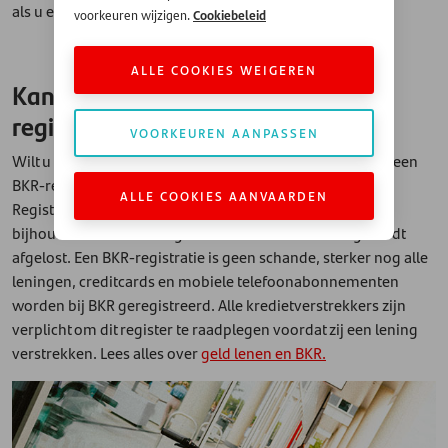
als u een leningaanvraag indient.
Cookiebeleid
voorkeuren wijzigen.
ALLE COOKIES WEIGEREN
Kan ik geld lenen met een BKR-
registratie?
VOORKEUREN AANPASSEN
Wilt u een lening aanvragen? Dan wordt er gecheckt of u een
BKR-registratie heeft. BKR staat voor Bureau Krediet
ALLE COOKIES AANVAARDEN
Registratie: deze instantie is in Nederland belast met het
bijhouden wie een lening heeft – en hoe deze lening wordt
afgelost. Een BKR-registratie is geen schande, sterker nog alle
leningen, creditcards en mobiele telefoonabonnementen
worden bij BKR geregistreerd. Alle kredietverstrekkers zijn
verplicht om dit register te raadplegen voordat zij een lening
verstrekken. Lees alles over
geld lenen en BKR.