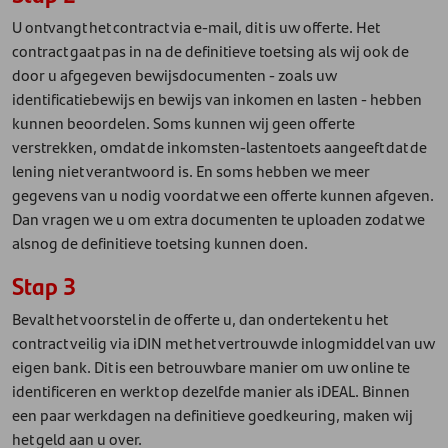
U ontvangt het contract via e-mail, dit is uw offerte. Het
contract gaat pas in na de definitieve toetsing als wij ook de
door u afgegeven bewijsdocumenten - zoals uw
identificatiebewijs en bewijs van inkomen en lasten - hebben
kunnen beoordelen. Soms kunnen wij geen offerte
verstrekken, omdat de inkomsten-lastentoets aangeeft dat de
lening niet verantwoord is. En soms hebben we meer
gegevens van u nodig voordat we een offerte kunnen afgeven.
Dan vragen we u om extra documenten te uploaden zodat we
alsnog de definitieve toetsing kunnen doen.
Stap 3
Bevalt het voorstel in de offerte u, dan ondertekent u het
contract veilig via iDIN met het vertrouwde inlogmiddel van uw
eigen bank. Dit is een betrouwbare manier om uw online te
identificeren en werkt op dezelfde manier als iDEAL. Binnen
een paar werkdagen na definitieve goedkeuring, maken wij
het geld aan u over.