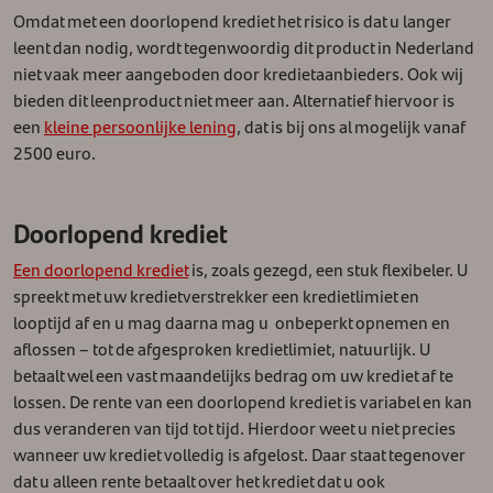
Omdat met een doorlopend krediet het risico is dat u langer
leent dan nodig, wordt tegenwoordig dit product in Nederland
niet vaak meer aangeboden door kredietaanbieders. Ook wij
bieden dit leenproduct niet meer aan. Alternatief hiervoor is
een
kleine persoonlijke lening
, dat is bij ons al mogelijk vanaf
2500 euro.
Doorlopend krediet
Een doorlopend krediet
is, zoals gezegd, een stuk flexibeler. U
spreekt met uw kredietverstrekker een kredietlimiet en
looptijd af en u mag daarna mag u onbeperkt opnemen en
aflossen – tot de afgesproken kredietlimiet, natuurlijk. U
betaalt wel een vast maandelijks bedrag om uw krediet af te
lossen. De rente van een doorlopend krediet is variabel en kan
dus veranderen van tijd tot tijd. Hierdoor weet u niet precies
wanneer uw krediet volledig is afgelost. Daar staat tegenover
dat u alleen rente betaalt over het krediet dat u ook