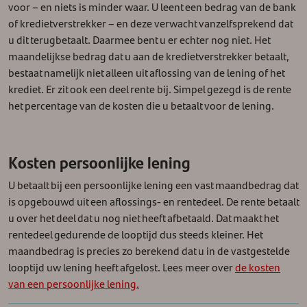
voor – en niets is minder waar. U leent een bedrag van de bank
of kredietverstrekker – en deze verwacht vanzelfsprekend dat
u dit terugbetaalt.
Daarmee bent u er echter nog niet. Het
maandelijkse bedrag dat u aan de kredietverstrekker betaalt,
bestaat namelijk niet alleen uit aflossing van de lening of het
krediet. Er zit ook een deel rente bij. Simpel gezegd is de rente
het percentage van de kosten die u betaalt voor de lening.
Kosten persoonlijke lening
U betaalt bij een persoonlijke lening een vast maandbedrag dat
is opgebouwd uit een aflossings- en rentedeel. De rente betaalt
u over het deel dat u nog niet heeft afbetaald. Dat maakt het
rentedeel gedurende de looptijd dus steeds kleiner. Het
maandbedrag is precies zo berekend dat u in de vastgestelde
looptijd uw lening heeft afgelost. Lees meer over
de kosten
van een persoonlijke lening.