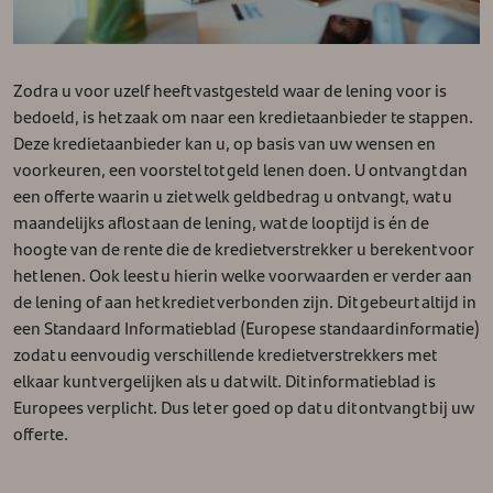
Zodra u voor uzelf heeft vastgesteld waar de lening voor is
bedoeld, is het zaak om naar een kredietaanbieder te stappen.
Deze kredietaanbieder kan u, op basis van uw wensen en
voorkeuren, een voorstel tot geld lenen doen. U ontvangt dan
een offerte waarin u ziet welk geldbedrag u ontvangt, wat u
maandelijks aflost aan de lening, wat de looptijd is én de
hoogte van de rente die de kredietverstrekker u berekent voor
het lenen. Ook leest u hierin welke voorwaarden er verder aan
de lening of aan het krediet verbonden zijn. Dit gebeurt altijd in
een Standaard Informatieblad (Europese standaardinformatie)
zodat u eenvoudig verschillende kredietverstrekkers met
elkaar kunt vergelijken als u dat wilt. Dit informatieblad is
Europees verplicht. Dus let er goed op dat u dit ontvangt bij uw
offerte.