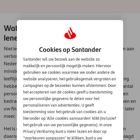
Wat zijn de voorwaarden voor het
lenen van geld?
Cookies op Santander
Niet iedereen kan zomaar geld lenen, er zijn voorwaarden aan
verbonden die belangrijk zijn. U moet bijvoorbeeld in
Santander wil uw bezoek aan de website zo
Nederland wonen, over een vast inkomen beschikken,
makkelijk en persoonlijk mogelijk maken. Hiervoor
minstens achttien jaar zijn, de lening vóór een bepaalde
gebruiken we cookies waarmee we onder andere de
leeftijd af kunnen lossen en een Nederlandse bankrekening
website analyseren, het gebruiksgemak vergroten en
hebben. De kredietverstrekker kijkt daarnaast naar een aantal
campagnes op de bezoeker kunnen afstemmen. Door
het accepteren van de cookies geeft u toestemming
persoonsgebonden factoren die de hoogte van het te lenen
uw persoonlijke gegevens te delen voor het
bedrag mede bepalen, waarvan de hoogte van uw inkomen en
personaliseren van advertenties. U geeft
uw financiële lasten de belangrijkste zijn - maar daarover later
toestemming voor het gebruik van cookies als u
meer.
hieronder op 'Alle cookies aanvaarden' klikt (inclusief
het gebruik van uw persoonlijke gegevens). In onze
Het is ook belangrijk dat u alle gegevens kunt aantonen en
Privacy Verklaring kunt u meer lezen en door op
daarom worden er altijd bewijsdocumenten bij u opgevraagd
"voorkeuren aanpassen" te klikken, kunt u uw