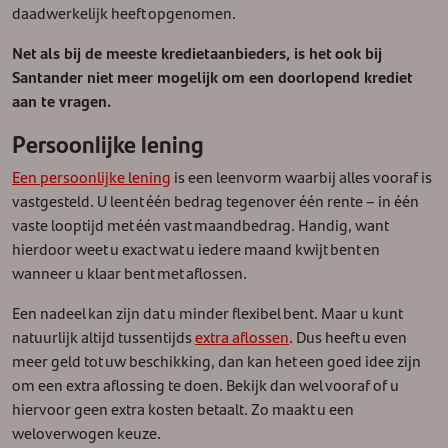
daadwerkelijk heeft opgenomen.
Net als bij de meeste kredietaanbieders, is het ook bij
Santander niet meer mogelijk om een doorlopend krediet
aan te vragen.
Persoonlijke lening
Een persoonlijke lening
is een leenvorm waarbij alles vooraf is
vastgesteld. U leent één bedrag tegenover één rente – in één
vaste looptijd met één vast maandbedrag. Handig, want
hierdoor weet u exact wat u iedere maand kwijt bent en
wanneer u klaar bent met aflossen.
Een nadeel kan zijn dat u minder flexibel bent. Maar u kunt
natuurlijk altijd tussentijds
extra aflossen
. Dus heeft u even
meer geld tot uw beschikking, dan kan het een goed idee zijn
om een extra aflossing te doen. Bekijk dan wel vooraf of u
hiervoor geen extra kosten betaalt. Zo maakt u een
weloverwogen keuze.