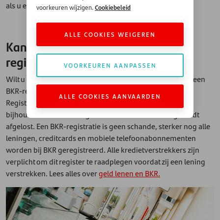
als u een leningaanvraag indient.
Cookiebeleid
voorkeuren wijzigen.
ALLE COOKIES WEIGEREN
Kan ik geld lenen met een BKR-
registratie?
VOORKEUREN AANPASSEN
Wilt u een lening aanvragen? Dan wordt er gecheckt of u een
BKR-registratie heeft. BKR staat voor Bureau Krediet
ALLE COOKIES AANVAARDEN
Registratie: deze instantie is in Nederland belast met het
bijhouden wie een lening heeft – en hoe deze lening wordt
afgelost. Een BKR-registratie is geen schande, sterker nog alle
leningen, creditcards en mobiele telefoonabonnementen
worden bij BKR geregistreerd. Alle kredietverstrekkers zijn
verplicht om dit register te raadplegen voordat zij een lening
verstrekken. Lees alles over
geld lenen en BKR.