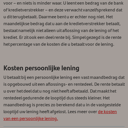
voor – en niets is minder waar. U leent een bedrag van de bank
of kredietverstrekker – en deze verwacht vanzelfsprekend dat
u dit terugbetaalt.
Daarmee bent u er echter nog niet. Het
maandelijkse bedrag dat u aan de kredietverstrekker betaalt,
bestaat namelijk niet alleen uit aflossing van de lening of het
krediet. Er zit ook een deel rente bij. Simpel gezegd is de rente
het percentage van de kosten die u betaalt voor de lening.
Kosten persoonlijke lening
U betaalt bij een persoonlijke lening een vast maandbedrag dat
is opgebouwd uit een aflossings- en rentedeel. De rente betaalt
u over het deel dat u nog niet heeft afbetaald. Dat maakt het
rentedeel gedurende de looptijd dus steeds kleiner. Het
maandbedrag is precies zo berekend dat u in de vastgestelde
looptijd uw lening heeft afgelost. Lees meer over
de kosten
van een persoonlijke lening.