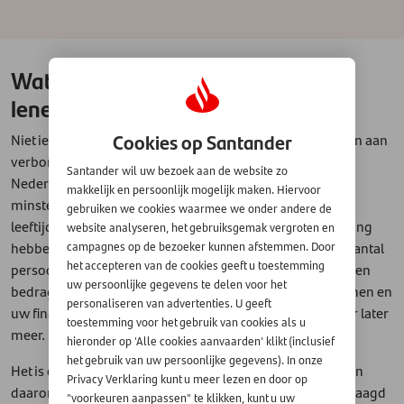
Wat zijn de voorwaarden voor het
lenen van geld?
Cookies op Santander
Niet iedereen kan zomaar geld lenen, er zijn voorwaarden aan
verbonden die belangrijk zijn. U moet bijvoorbeeld in
Santander wil uw bezoek aan de website zo
Nederland wonen, over een vast inkomen beschikken,
makkelijk en persoonlijk mogelijk maken. Hiervoor
minstens achttien jaar zijn, de lening vóór een bepaalde
gebruiken we cookies waarmee we onder andere de
leeftijd af kunnen lossen en een Nederlandse bankrekening
website analyseren, het gebruiksgemak vergroten en
hebben. De kredietverstrekker kijkt daarnaast naar een aantal
campagnes op de bezoeker kunnen afstemmen. Door
het accepteren van de cookies geeft u toestemming
persoonsgebonden factoren die de hoogte van het te lenen
uw persoonlijke gegevens te delen voor het
bedrag mede bepalen, waarvan de hoogte van uw inkomen en
personaliseren van advertenties. U geeft
uw financiële lasten de belangrijkste zijn - maar daarover later
toestemming voor het gebruik van cookies als u
meer.
hieronder op 'Alle cookies aanvaarden' klikt (inclusief
het gebruik van uw persoonlijke gegevens). In onze
Het is ook belangrijk dat u alle gegevens kunt aantonen en
Privacy Verklaring kunt u meer lezen en door op
daarom worden er altijd bewijsdocumenten bij u opgevraagd
"voorkeuren aanpassen" te klikken, kunt u uw