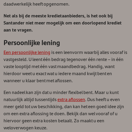
daadwerkelijk heeft opgenomen.
Net als bij de meeste kredietaanbieders, is het ook bij
Santander niet meer mogelijk om een doorlopend krediet
aan te vragen.
Persoonlijke lening
Een persoonlijke lening
is een leenvorm waarbij alles vooraf is
vastgesteld. U leent één bedrag tegenover één rente – in één
vaste looptijd met één vast maandbedrag. Handig, want
hierdoor weet u exact wat u iedere maand kwijt bent en
wanneer u klaar bent met aflossen.
Een nadeel kan zijn dat u minder flexibel bent. Maar u kunt
natuurlijk altijd tussentijds
extra aflossen
. Dus heeft u even
meer geld tot uw beschikking, dan kan het een goed idee zijn
om een extra aflossing te doen. Bekijk dan wel vooraf of u
hiervoor geen extra kosten betaalt. Zo maakt u een
weloverwogen keuze.