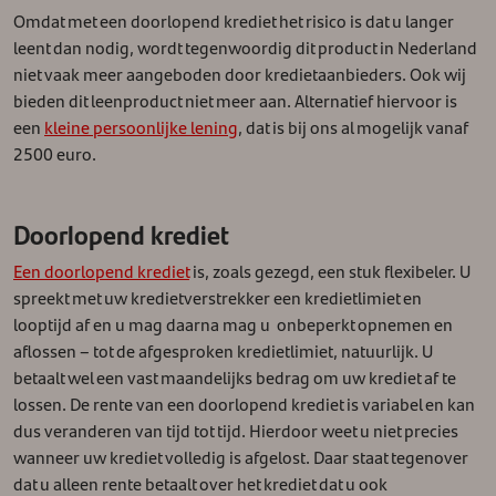
Omdat met een doorlopend krediet het risico is dat u langer
leent dan nodig, wordt tegenwoordig dit product in Nederland
niet vaak meer aangeboden door kredietaanbieders. Ook wij
bieden dit leenproduct niet meer aan. Alternatief hiervoor is
een
kleine persoonlijke lening
, dat is bij ons al mogelijk vanaf
2500 euro.
Doorlopend krediet
Een doorlopend krediet
is, zoals gezegd, een stuk flexibeler. U
spreekt met uw kredietverstrekker een kredietlimiet en
looptijd af en u mag daarna mag u onbeperkt opnemen en
aflossen – tot de afgesproken kredietlimiet, natuurlijk. U
betaalt wel een vast maandelijks bedrag om uw krediet af te
lossen. De rente van een doorlopend krediet is variabel en kan
dus veranderen van tijd tot tijd. Hierdoor weet u niet precies
wanneer uw krediet volledig is afgelost. Daar staat tegenover
dat u alleen rente betaalt over het krediet dat u ook