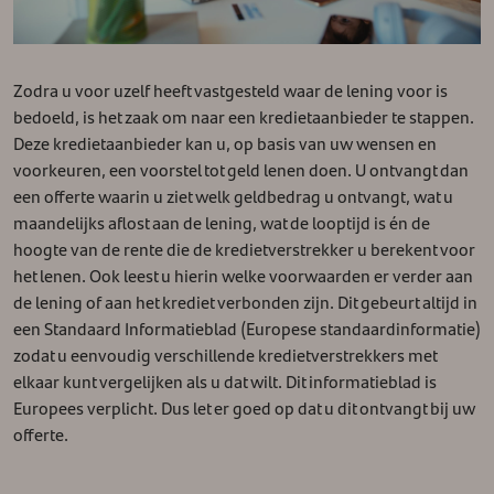
Zodra u voor uzelf heeft vastgesteld waar de lening voor is
bedoeld, is het zaak om naar een kredietaanbieder te stappen.
Deze kredietaanbieder kan u, op basis van uw wensen en
voorkeuren, een voorstel tot geld lenen doen. U ontvangt dan
een offerte waarin u ziet welk geldbedrag u ontvangt, wat u
maandelijks aflost aan de lening, wat de looptijd is én de
hoogte van de rente die de kredietverstrekker u berekent voor
het lenen. Ook leest u hierin welke voorwaarden er verder aan
de lening of aan het krediet verbonden zijn. Dit gebeurt altijd in
een Standaard Informatieblad (Europese standaardinformatie)
zodat u eenvoudig verschillende kredietverstrekkers met
elkaar kunt vergelijken als u dat wilt. Dit informatieblad is
Europees verplicht. Dus let er goed op dat u dit ontvangt bij uw
offerte.