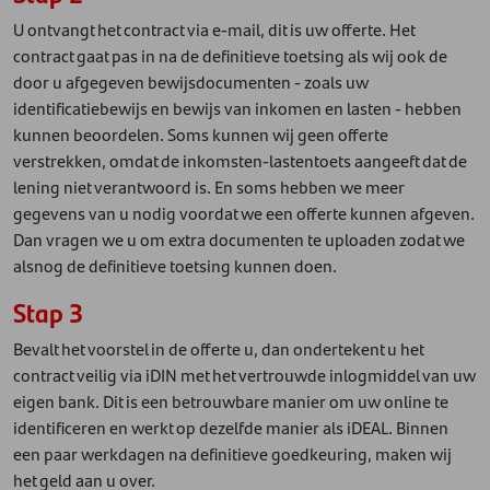
U ontvangt het contract via e-mail, dit is uw offerte. Het
contract gaat pas in na de definitieve toetsing als wij ook de
door u afgegeven bewijsdocumenten - zoals uw
identificatiebewijs en bewijs van inkomen en lasten - hebben
kunnen beoordelen. Soms kunnen wij geen offerte
verstrekken, omdat de inkomsten-lastentoets aangeeft dat de
lening niet verantwoord is. En soms hebben we meer
gegevens van u nodig voordat we een offerte kunnen afgeven.
Dan vragen we u om extra documenten te uploaden zodat we
alsnog de definitieve toetsing kunnen doen.
Stap 3
Bevalt het voorstel in de offerte u, dan ondertekent u het
contract veilig via iDIN met het vertrouwde inlogmiddel van uw
eigen bank. Dit is een betrouwbare manier om uw online te
identificeren en werkt op dezelfde manier als iDEAL. Binnen
een paar werkdagen na definitieve goedkeuring, maken wij
het geld aan u over.