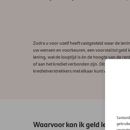
Zodra u voor uzelf heeft vastgesteld waar de leni
uw wensen en voorkeuren, een voorstel tot geld l
lening, wat de looptijd is én de hoogte van de re
of aan het krediet verbonden zijn. Dit gebeurt al
kredietverstrekkers met elkaar kunt vergelijken als
Santand
Waarvoor kan ik geld lenen?
gebruik
vergrot