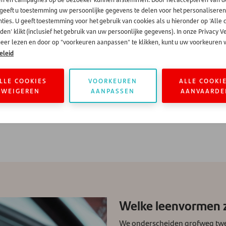
uiteen. Een veelgenoemde reden is de aanschaf van een auto, moto
 geeft u toestemming uw persoonlijke gegevens te delen voor het personaliseren
jke lening af te sluiten. Zo hoeven ze niet uit hun spaargeld of an
ties. U geeft toestemming voor het gebruik van cookies als u hieronder op 'Alle 
ld door een plotselinge verandering van werklocatie of door gezin
en' klikt (inclusief het gebruik van uw persoonlijke gegevens). In onze Privacy V
eer lezen en door op "voorkeuren aanpassen" te klikken, kunt u uw voorkeuren w
gen van een lening of krediet is een geplande verbouwing of ren
eleid
ert in de waarde van uw huis want doorgaans wordt een woning m
 kan een goede oplossing zijn. Soms kan het zelfs aantrekkelijker
LLE COOKIES
VOORKEUREN
ALLE COOKI
fs notariskosten kijken. Overigens heeft u ook bij het afsluiten van 
WEIGEREN
AANPASSEN
AANVAARDE
n renovatie gebruikt. Bewaar de bonnetjes dus! U bent hiervoor zel
Welke leenvormen z
We onderscheiden grofweg twee