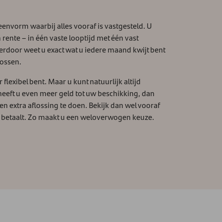
leenvorm waarbij alles vooraf is vastgesteld. U
rente – in één vaste looptijd met één vast
rdoor weet u exact wat u iedere maand kwijt bent
lossen.
 flexibel bent. Maar u kunt natuurlijk altijd
heeft u even meer geld tot uw beschikking, dan
en extra aflossing te doen. Bekijk dan wel vooraf
n betaalt. Zo maakt u een weloverwogen keuze.