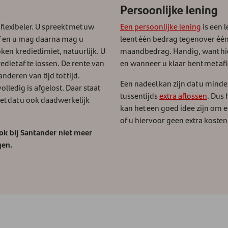
Persoonlijke lening
 flexibeler. U spreekt met uw
Een persoonlijke lening
is een 
 af en u mag daarna mag u
leent één bedrag tegenover één 
en kredietlimiet, natuurlijk. U
maandbedrag. Handig, want hie
diet af te lossen. De rente van
en wanneer u klaar bent met af
deren van tijd tot tijd.
Een nadeel kan zijn dat u minder
lledig is afgelost. Daar staat
tussentijds
extra aflossen
. Dus 
iet dat u ook daadwerkelijk
kan het een goed idee zijn om e
of u hiervoor geen extra koste
ook bij Santander niet meer
gen.