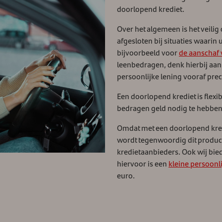
doorlopend krediet.
Over het algemeen is het veilig
afgesloten bij situaties waarin 
bijvoorbeeld voor
de aanschaf 
leenbedragen, denk hierbij aa
persoonlijke lening vooraf prec
Een doorlopend krediet is flexib
bedragen geld nodig te hebben
Omdat met een doorlopend kredie
wordt tegenwoordig dit produc
kredietaanbieders. Ook wij bied
hiervoor is een
kleine persoonli
euro.