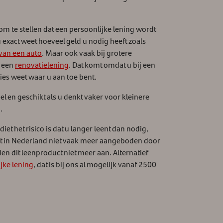
 om te stellen dat een persoonlijke lening wordt
u exact weet hoeveel geld u nodig heeft zoals
van een auto
. Maar ook vaak bij grotere
n een
renovatielening
. Dat komt omdat u bij een
ies weet waar u aan toe bent.
el en geschikt als u denkt vaker voor kleinere
.
t het risico is dat u langer leent dan nodig,
t in Nederland niet vaak meer aangeboden door
en dit leenproduct niet meer aan. Alternatief
jke lening
, dat is bij ons al mogelijk vanaf 2500