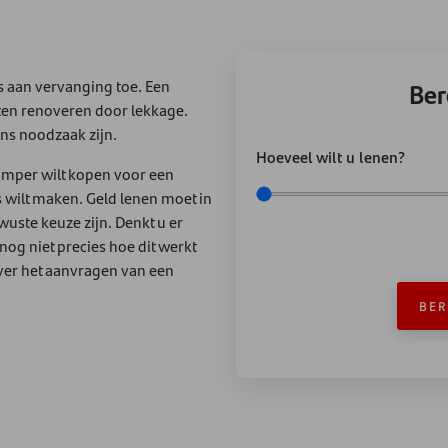
s aan vervanging toe. Een
Ber
ten renoveren door lekkage.
ns noodzaak zijn.
Hoeveel wilt u lenen?
amper wilt kopen voor een
s wilt maken. Geld lenen moet in
uste keuze zijn. Denkt u er
og niet precies hoe dit werkt
over het aanvragen van een
BER