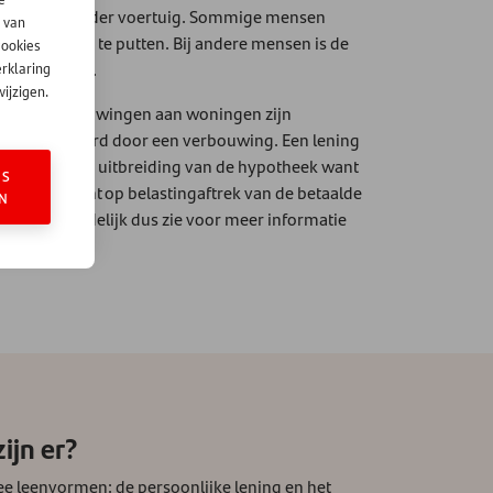
r, camper of ander voertuig. Sommige mensen
 van
dere reserves te putten. Bij andere mensen is de
cookies
suitbreiding.
erklaring
ijzigen.
ovatie. Verbouwingen aan woningen zijn
eer geld waard door een verbouwing. Een lening
 zijn dan een uitbreiding van de hypotheek want
ES
een lening recht op belastingaftrek van de betaalde
N
f verantwoordelijk dus zie voor meer informatie
ijn er?
 leenvormen: de persoonlijke lening en het