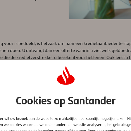
ng voor is bedoeld, is het zaak om naar een kredietaanbieder te st
enen doen. U ontvangt dan een offerte waarin u ziet welk geldbedra
nte die de kredietverstrekker u berekent voor het lenen. Ook leest 
tijd in een Standaard Informatieblad (Europese standaardinformatie
 u dat wilt. Dit informatieblad is Europees verplicht. Dus let er goed
Cookies op Santander
er wil uw bezoek aan de website zo makkelijk en persoonlijk mogelijk maken. H
en we cookies waarmee we onder andere de website analyseren, het gebruiks
en en campagnes op de bezoeker kunnen afstemmen. Door het accepteren van d