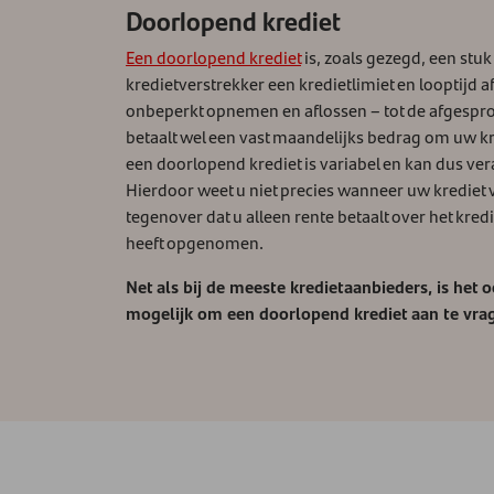
Doorlopend krediet
Een doorlopend krediet
is, zoals gezegd, een stuk
kredietverstrekker een kredietlimiet en looptijd
onbeperkt opnemen en aflossen – tot de afgesprok
betaalt wel een vast maandelijks bedrag om uw kre
een doorlopend krediet is variabel en kan dus veran
Hierdoor weet u niet precies wanneer uw krediet vo
tegenover dat u alleen rente betaalt over het kred
heeft opgenomen.
Net als bij de meeste kredietaanbieders, is het 
mogelijk om een doorlopend krediet aan te vra