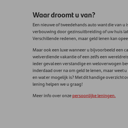
Waar droomt u van?
Een nieuwe of tweedehands auto want die van u i
verbouwing door gezinsuitbreiding of uw huis la
Verschillende redenen, maar geld lenen kan opee
Maar ook een luxe wanneer u bijvoorbeeld een c
welverdiende vakantie of een zelfs een wereldrei
ieder geval een verstandige en weloverwogen bew
inderdaad over na om geld te lenen, maar weet u n
en wat er mogelijk is? Met dit handige overzicht 
lening helpen we u graag!
Meer info over onze
persoonlijke leningen.