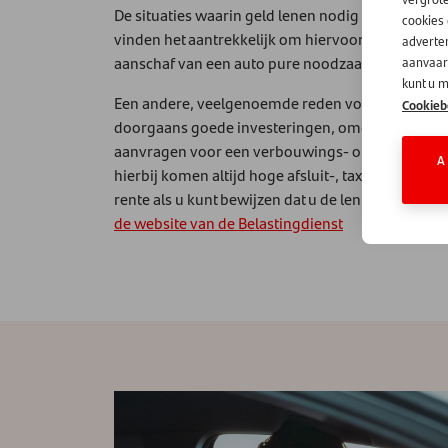
De situaties waarin geld lenen nodig is, lopen 
cookies
vinden het aantrekkelijk om hiervoor een persoonli
adverten
aanschaf van een auto pure noodzaak, bijvoorbee
aanvaard
kunt u m
Een andere, veelgenoemde reden voor het aanvra
Cookieb
doorgaans goede investeringen, omdat u investe
aanvragen voor een verbouwings- of renovatiedoel
A
hierbij komen altijd hoge afsluit-, taxatie- en zel
rente als u kunt bewijzen dat u de lening voor ee
de website van de Belastingdienst