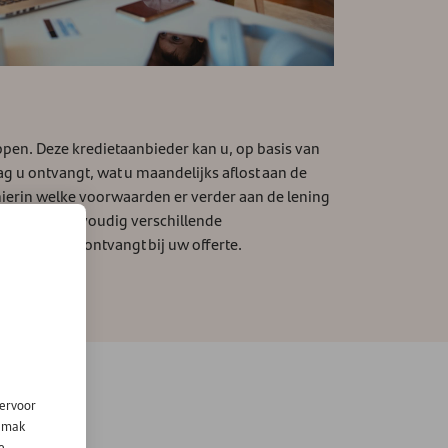
appen. Deze kredietaanbieder kan u, op basis van
g u ontvangt, wat u maandelijks aflost aan de
u hierin welke voorwaarden er verder aan de lening
) zodat u eenvoudig verschillende
 op dat u dit ontvangt bij uw offerte.
iervoor
gemak
e