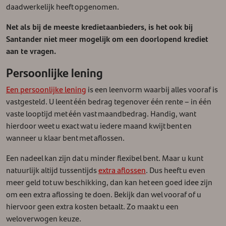
daadwerkelijk heeft opgenomen.
Net als bij de meeste kredietaanbieders, is het ook bij
Santander niet meer mogelijk om een doorlopend krediet
aan te vragen.
Persoonlijke lening
Een persoonlijke lening
is een leenvorm waarbij alles vooraf is
vastgesteld. U leent één bedrag tegenover één rente – in één
vaste looptijd met één vast maandbedrag. Handig, want
hierdoor weet u exact wat u iedere maand kwijt bent en
wanneer u klaar bent met aflossen.
Een nadeel kan zijn dat u minder flexibel bent. Maar u kunt
natuurlijk altijd tussentijds
extra aflossen
. Dus heeft u even
meer geld tot uw beschikking, dan kan het een goed idee zijn
om een extra aflossing te doen. Bekijk dan wel vooraf of u
hiervoor geen extra kosten betaalt. Zo maakt u een
weloverwogen keuze.