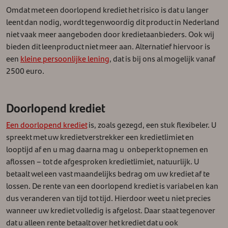
Omdat met een doorlopend krediet het risico is dat u langer
leent dan nodig, wordt tegenwoordig dit product in Nederland
niet vaak meer aangeboden door kredietaanbieders. Ook wij
bieden dit leenproduct niet meer aan. Alternatief hiervoor is
een
kleine persoonlijke lening
, dat is bij ons al mogelijk vanaf
2500 euro.
Doorlopend krediet
Een doorlopend krediet
is, zoals gezegd, een stuk flexibeler. U
spreekt met uw kredietverstrekker een kredietlimiet en
looptijd af en u mag daarna mag u onbeperkt opnemen en
aflossen – tot de afgesproken kredietlimiet, natuurlijk. U
betaalt wel een vast maandelijks bedrag om uw krediet af te
lossen. De rente van een doorlopend krediet is variabel en kan
dus veranderen van tijd tot tijd. Hierdoor weet u niet precies
wanneer uw krediet volledig is afgelost. Daar staat tegenover
dat u alleen rente betaalt over het krediet dat u ook