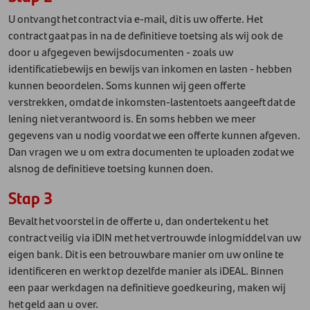
U ontvangt het contract via e-mail, dit is uw offerte. Het
contract gaat pas in na de definitieve toetsing als wij ook de
door u afgegeven bewijsdocumenten - zoals uw
identificatiebewijs en bewijs van inkomen en lasten - hebben
kunnen beoordelen. Soms kunnen wij geen offerte
verstrekken, omdat de inkomsten-lastentoets aangeeft dat de
lening niet verantwoord is. En soms hebben we meer
gegevens van u nodig voordat we een offerte kunnen afgeven.
Dan vragen we u om extra documenten te uploaden zodat we
alsnog de definitieve toetsing kunnen doen.
Stap 3
Bevalt het voorstel in de offerte u, dan ondertekent u het
contract veilig via iDIN met het vertrouwde inlogmiddel van uw
eigen bank. Dit is een betrouwbare manier om uw online te
identificeren en werkt op dezelfde manier als iDEAL. Binnen
een paar werkdagen na definitieve goedkeuring, maken wij
het geld aan u over.