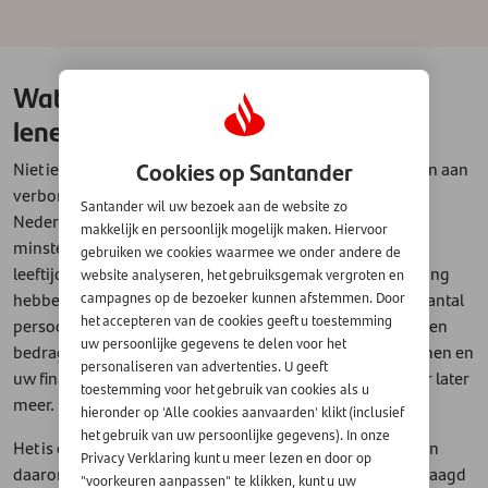
Wat zijn de voorwaarden voor het
lenen van geld?
Cookies op Santander
Niet iedereen kan zomaar geld lenen, er zijn voorwaarden aan
verbonden die belangrijk zijn. U moet bijvoorbeeld in
Santander wil uw bezoek aan de website zo
Nederland wonen, over een vast inkomen beschikken,
makkelijk en persoonlijk mogelijk maken. Hiervoor
minstens achttien jaar zijn, de lening vóór een bepaalde
gebruiken we cookies waarmee we onder andere de
leeftijd af kunnen lossen en een Nederlandse bankrekening
website analyseren, het gebruiksgemak vergroten en
hebben. De kredietverstrekker kijkt daarnaast naar een aantal
campagnes op de bezoeker kunnen afstemmen. Door
het accepteren van de cookies geeft u toestemming
persoonsgebonden factoren die de hoogte van het te lenen
uw persoonlijke gegevens te delen voor het
bedrag mede bepalen, waarvan de hoogte van uw inkomen en
personaliseren van advertenties. U geeft
uw financiële lasten de belangrijkste zijn - maar daarover later
toestemming voor het gebruik van cookies als u
meer.
hieronder op 'Alle cookies aanvaarden' klikt (inclusief
het gebruik van uw persoonlijke gegevens). In onze
Het is ook belangrijk dat u alle gegevens kunt aantonen en
Privacy Verklaring kunt u meer lezen en door op
daarom worden er altijd bewijsdocumenten bij u opgevraagd
"voorkeuren aanpassen" te klikken, kunt u uw