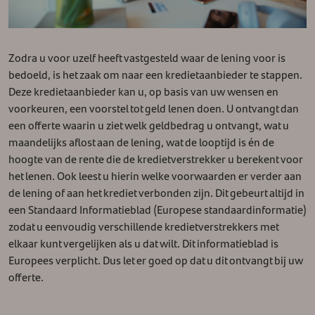
Zodra u voor uzelf heeft vastgesteld waar de lening voor is
bedoeld, is het zaak om naar een kredietaanbieder te stappen.
Deze kredietaanbieder kan u, op basis van uw wensen en
voorkeuren, een voorstel tot geld lenen doen. U ontvangt dan
een offerte waarin u ziet welk geldbedrag u ontvangt, wat u
maandelijks aflost aan de lening, wat de looptijd is én de
hoogte van de rente die de kredietverstrekker u berekent voor
het lenen. Ook leest u hierin welke voorwaarden er verder aan
de lening of aan het krediet verbonden zijn. Dit gebeurt altijd in
een Standaard Informatieblad (Europese standaardinformatie)
zodat u eenvoudig verschillende kredietverstrekkers met
elkaar kunt vergelijken als u dat wilt. Dit informatieblad is
Europees verplicht. Dus let er goed op dat u dit ontvangt bij uw
offerte.