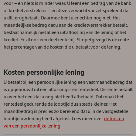
voor – en niets is minder waar. U leent een bedrag van de bank
of kredietverstrekker – en deze verwacht vanzelfsprekend dat
u dit terugbetaalt.
Daarmee bent u er echter nog niet. Het
maandelijkse bedrag dat u aan de kredietverstrekker betaalt,
bestaat namelijk niet alleen uit aflossing van de lening of het
krediet. Er zit ook een deel rente bij. Simpel gezegd is de rente
het percentage van de kosten die u betaalt voor de lening.
Kosten persoonlijke lening
U betaalt bij een persoonlijke lening een vast maandbedrag dat
is opgebouwd uit een aflossings- en rentedeel. De rente betaalt
u over het deel dat u nog niet heeft afbetaald. Dat maakt het
rentedeel gedurende de looptijd dus steeds kleiner. Het
maandbedrag is precies zo berekend dat u in de vastgestelde
looptijd uw lening heeft afgelost. Lees meer over
de kosten
van een persoonlijke lening.