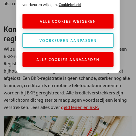
als u een leningaanvraag indient.
Cookiebeleid
voorkeuren wijzigen.
ALLE COOKIES WEIGEREN
Kan ik geld lenen met een BKR-
registratie?
VOORKEUREN AANPASSEN
Wilt u een lening aanvragen? Dan wordt er gecheckt of u een
BKR-registratie heeft. BKR staat voor Bureau Krediet
ALLE COOKIES AANVAARDEN
Registratie: deze instantie is in Nederland belast met het
bijhouden wie een lening heeft – en hoe deze lening wordt
afgelost. Een BKR-registratie is geen schande, sterker nog alle
leningen, creditcards en mobiele telefoonabonnementen
worden bij BKR geregistreerd. Alle kredietverstrekkers zijn
verplicht om dit register te raadplegen voordat zij een lening
verstrekken. Lees alles over
geld lenen en BKR.