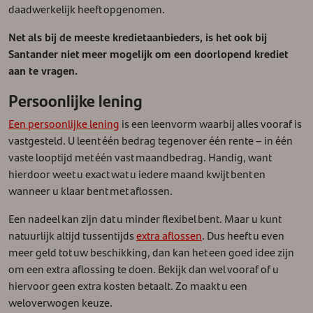
daadwerkelijk heeft opgenomen.
Net als bij de meeste kredietaanbieders, is het ook bij
Santander niet meer mogelijk om een doorlopend krediet
aan te vragen.
Persoonlijke lening
Een persoonlijke lening
is een leenvorm waarbij alles vooraf is
vastgesteld. U leent één bedrag tegenover één rente – in één
vaste looptijd met één vast maandbedrag. Handig, want
hierdoor weet u exact wat u iedere maand kwijt bent en
wanneer u klaar bent met aflossen.
Een nadeel kan zijn dat u minder flexibel bent. Maar u kunt
natuurlijk altijd tussentijds
extra aflossen
. Dus heeft u even
meer geld tot uw beschikking, dan kan het een goed idee zijn
om een extra aflossing te doen. Bekijk dan wel vooraf of u
hiervoor geen extra kosten betaalt. Zo maakt u een
weloverwogen keuze.