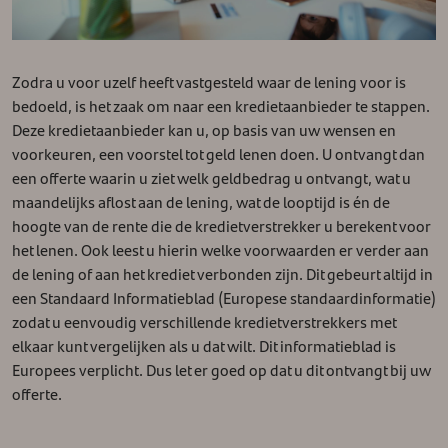
Zodra u voor uzelf heeft vastgesteld waar de lening voor is
bedoeld, is het zaak om naar een kredietaanbieder te stappen.
Deze kredietaanbieder kan u, op basis van uw wensen en
voorkeuren, een voorstel tot geld lenen doen. U ontvangt dan
een offerte waarin u ziet welk geldbedrag u ontvangt, wat u
maandelijks aflost aan de lening, wat de looptijd is én de
hoogte van de rente die de kredietverstrekker u berekent voor
het lenen. Ook leest u hierin welke voorwaarden er verder aan
de lening of aan het krediet verbonden zijn. Dit gebeurt altijd in
een Standaard Informatieblad (Europese standaardinformatie)
zodat u eenvoudig verschillende kredietverstrekkers met
elkaar kunt vergelijken als u dat wilt. Dit informatieblad is
Europees verplicht. Dus let er goed op dat u dit ontvangt bij uw
offerte.