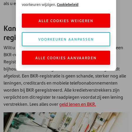
als u een leningaanvraag indient.
Cookiebeleid
voorkeuren wijzigen.
ALLE COOKIES WEIGEREN
Kan ik geld lenen met een BKR-
registratie?
VOORKEUREN AANPASSEN
Wilt u een lening aanvragen? Dan wordt er gecheckt of u een
BKR-registratie heeft. BKR staat voor Bureau Krediet
ALLE COOKIES AANVAARDEN
Registratie: deze instantie is in Nederland belast met het
bijhouden wie een lening heeft – en hoe deze lening wordt
afgelost. Een BKR-registratie is geen schande, sterker nog alle
leningen, creditcards en mobiele telefoonabonnementen
worden bij BKR geregistreerd. Alle kredietverstrekkers zijn
verplicht om dit register te raadplegen voordat zij een lening
verstrekken. Lees alles over
geld lenen en BKR.