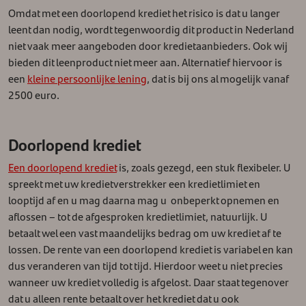
Omdat met een doorlopend krediet het risico is dat u langer
leent dan nodig, wordt tegenwoordig dit product in Nederland
niet vaak meer aangeboden door kredietaanbieders. Ook wij
bieden dit leenproduct niet meer aan. Alternatief hiervoor is
een
kleine persoonlijke lening
, dat is bij ons al mogelijk vanaf
2500 euro.
Doorlopend krediet
Een doorlopend krediet
is, zoals gezegd, een stuk flexibeler. U
spreekt met uw kredietverstrekker een kredietlimiet en
looptijd af en u mag daarna mag u onbeperkt opnemen en
aflossen – tot de afgesproken kredietlimiet, natuurlijk. U
betaalt wel een vast maandelijks bedrag om uw krediet af te
lossen. De rente van een doorlopend krediet is variabel en kan
dus veranderen van tijd tot tijd. Hierdoor weet u niet precies
wanneer uw krediet volledig is afgelost. Daar staat tegenover
dat u alleen rente betaalt over het krediet dat u ook