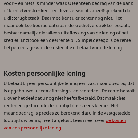
voor – en niets is minder waar. U leent een bedrag van de bank
of kredietverstrekker – en deze verwacht vanzelfsprekend dat
u dit terugbetaalt.
Daarmee bent u er echter nog niet. Het
maandelijkse bedrag dat u aan de kredietverstrekker betaalt,
bestaat namelijk niet alleen uit aflossing van de lening of het
krediet. Er zit ook een deel rente bij. Simpel gezegd is de rente
het percentage van de kosten die u betaalt voor de lening.
Kosten persoonlijke lening
U betaalt bij een persoonlijke lening een vast maandbedrag dat
is opgebouwd uit een aflossings- en rentedeel. De rente betaalt
u over het deel dat u nog niet heeft afbetaald. Dat maakt het
rentedeel gedurende de looptijd dus steeds kleiner. Het
maandbedrag is precies zo berekend dat u in de vastgestelde
looptijd uw lening heeft afgelost. Lees meer over
de kosten
van een persoonlijke lening.