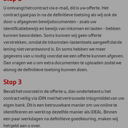
U ontvangt het contract via e-mail, dit is uw offerte. Het
contract gaat pas in na de definitieve toetsing als wij ook de
door u afgegeven bewijsdocumenten - zoals uw
identificatiebewijs en bewijs van inkomen en lasten - hebben
kunnen beoordelen. Soms kunnen wij geen offerte
verstrekken, omdat de inkomsten-lastentoets aangeeft dat de
lening niet verantwoord is. En soms hebben we meer
gegevens van u nodig voordat we een offerte kunnen afgeven.
Dan vragen we u om extra documenten te uploaden zodat we
alsnog de definitieve toetsing kunnen doen.
Stap 3
Bevalt het voorstel in de offerte u, dan ondertekent u het
contract veilig via iDIN met het vertrouwde inlogmiddel van uw
eigen bank. Dit is een betrouwbare manier om uw online te
identificeren en werkt op dezelfde manier als iDEAL. Binnen
een paar werkdagen na definitieve goedkeuring, maken wij
het geld aan u over.