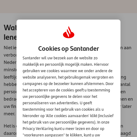
Wat zijn de voorwaarden voor het
lenen van geld?
Cookies op Santander
Niet iedereen kan zomaar geld lenen, er zijn voorwaarden aan
verbonden die belangrijk zijn. U moet bijvoorbeeld in
Santander wil uw bezoek aan de website zo
Nederland wonen, over een vast inkomen beschikken,
makkelijk en persoonlijk mogelijk maken. Hiervoor
minstens achttien jaar zijn, de lening vóór een bepaalde
gebruiken we cookies waarmee we onder andere de
leeftijd af kunnen lossen en een Nederlandse bankrekening
website analyseren, het gebruiksgemak vergroten en
hebben. De kredietverstrekker kijkt daarnaast naar een aantal
campagnes op de bezoeker kunnen afstemmen. Door
het accepteren van de cookies geeft u toestemming
persoonsgebonden factoren die de hoogte van het te lenen
uw persoonlijke gegevens te delen voor het
bedrag mede bepalen, waarvan de hoogte van uw inkomen en
personaliseren van advertenties. U geeft
uw financiële lasten de belangrijkste zijn - maar daarover later
toestemming voor het gebruik van cookies als u
meer.
hieronder op 'Alle cookies aanvaarden' klikt (inclusief
het gebruik van uw persoonlijke gegevens). In onze
Het is ook belangrijk dat u alle gegevens kunt aantonen en
Privacy Verklaring kunt u meer lezen en door op
daarom worden er altijd bewijsdocumenten bij u opgevraagd
"voorkeuren aanpassen" te klikken, kunt u uw